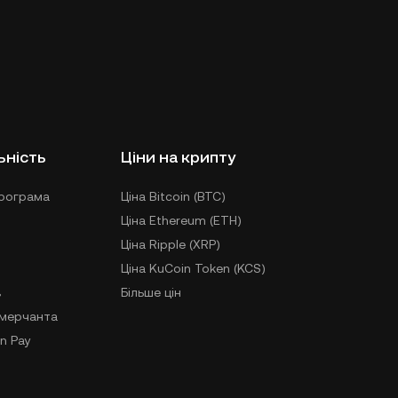
ьність
Ціни на крипту
рограма
Ціна Bitcoin (BTC)
Ціна Ethereum (ETH)
Ціна Ripple (XRP)
Ціна KuCoin Token (KCS)
в
Більше цін
-мерчанта
n Pay