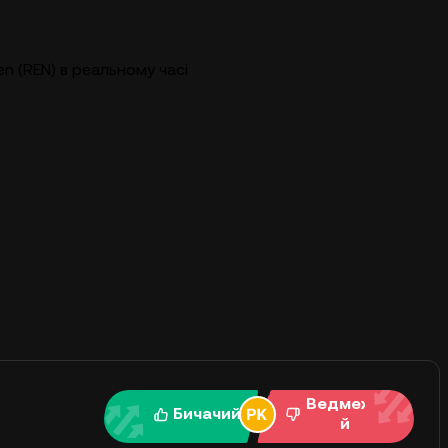
en (REN) в реальному часі
Ведмежи
Бичачий
й