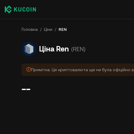
Головна
/
Ціни
/
REN
Ціна Ren
(REN)
Примітка: Ця криптовалюта ще не була офіційно в
--