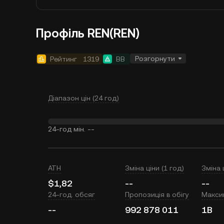
Профіль REN(REN)
Розгорнути
Рейтинг
1319
BB
Діапазон цін (24 год)
24-год мін.
--
ATH
Зміна ціни (1 год)
Зміна 
$1,82
--
--
24-год. обсяг
Пропозиція в обігу
Макси
--
992 878 011
1B