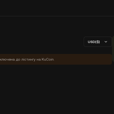
USD($)
ключена до лістингу на KuCoin.