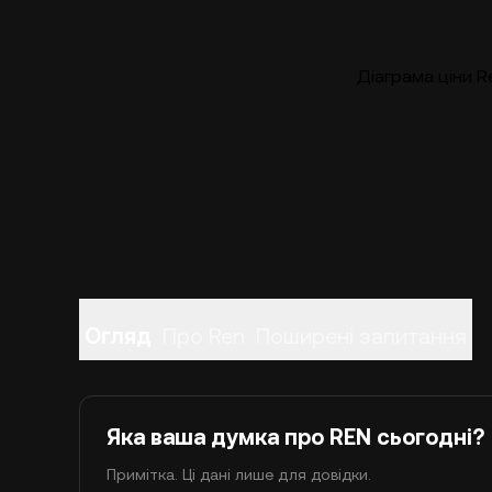
Діаграма ціни R
Огляд
Про Ren
Поширені запитання
Яка ваша думка про REN сьогодні?
Примітка. Ці дані лише для довідки.