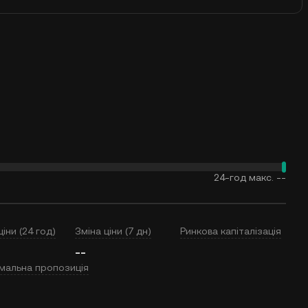
24-год макс.
--
ціни (24 год)
Зміна ціни (7 дн)
Ринкова капіталізація
--
мальна пропозиція