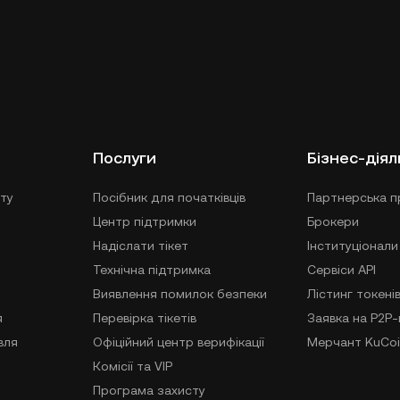
Послуги
Бізнес-діял
ту
Посібник для початківців
Партнерська п
Центр підтримки
Брокери
Надіслати тікет
Інституціонали
Технічна підтримка
Сервіси API
Виявлення помилок безпеки
Лістинг токені
я
Перевірка тікетів
Заявка на P2P
вля
Офіційний центр верифікації
Мерчант KuCoi
Комісії та VIP
Програма захисту