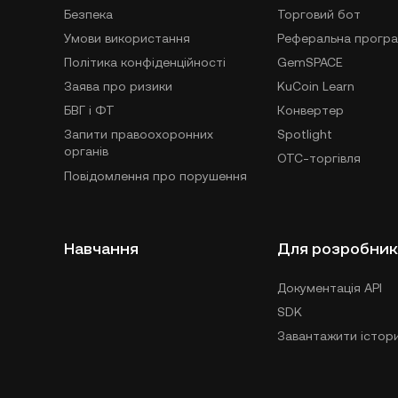
Безпека
Торговий бот
Умови використання
Реферальна прогр
Політика конфіденційності
GemSPACE
Заява про ризики
KuCoin Learn
БВГ і ФТ
Конвертер
Запити правоохоронних
Spotlight
органів
OTC-торгівля
Повідомлення про порушення
Навчання
Для розробник
Документація API
SDK
Завантажити істори