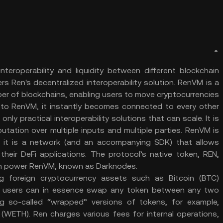
nteroperability and liquidity between different blockchain
 Ren's decentralized interoperability solution. RenVM is a
er of blockchains, enabling users to move cryptocurrencies
o RenVM, it instantly becomes connected to every other
y practical interoperability solutions that can scale. It is
utation over multiple inputs and multiple parties. RenVM is
f, it is a network (and an accompanying SDK) that allows
their DeFi applications. The protocol’s native token, REN,
ch power RenVM, known as Darknodes.
ng foreign cryptocurrency assets such as Bitcoin (BTC)
ly, users can in essence swap any token between any two
g so-called “wrapped” versions of tokens, for example,
ETH). Ren charges various fees for internal operations,