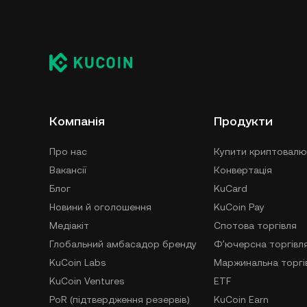
Компанія
Продукти
Про нас
Купити криптовалю
Вакансії
Конвертація
Блог
KuCard
Новини й оголошення
KuCoin Pay
Медіакіт
Спотова торгівля
Глобальний амбасадор бренду
Фʼючерсна торгівл
KuCoin Labs
Маржинальна торгі
KuCoin Ventures
ETF
PoR (підтвердження резервів)
KuCoin Earn