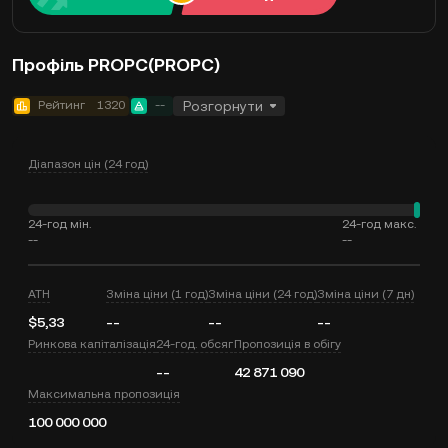
Профіль PROPC(PROPC)
Рейтинг
1320
--
Розгорнути
Діапазон цін (24 год)
24-год мін.
24-год макс.
--
--
ATH
Зміна ціни (1 год)
Зміна ціни (24 год)
Зміна ціни (7 дн)
$5,33
--
--
--
Ринкова капіталізація
24-год. обсяг
Пропозиція в обігу
--
42 871 090
Максимальна пропозиція
100 000 000