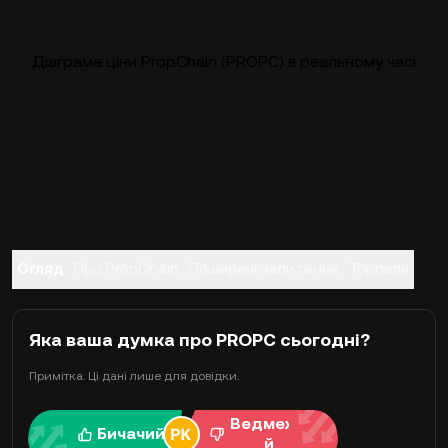
Діаграма ціни PropChain (PROPC) в реальному часі
Огляд
Про PropChain
Поширені запитання
Торгівля
Яка ваша думка про PROPC сьогодні?
Примітка. Ці дані лише для довідки.
Ведмежи
Бичачий
й