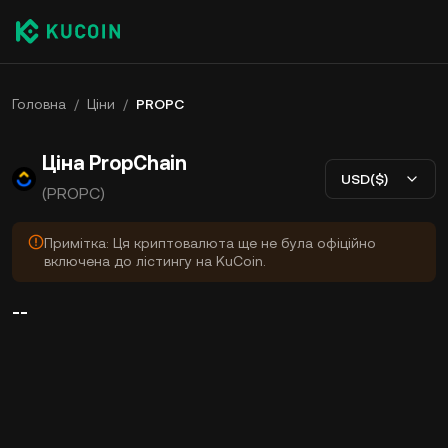
Головна
/
Ціни
/
PROPC
Ціна PropChain
USD($)
(PROPC)
Примітка: Ця криптовалюта ще не була офіційно
включена до лістингу на KuCoin.
--