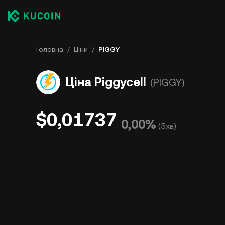
Головна
/
Ціни
/
PIGGY
Ціна Piggycell
(PIGGY)
$0,01737
0,00%
(
5хв
)