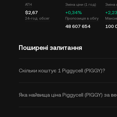
ATH
Зміна ціни (1 год)
Зміна 
$2,67
+0,34%
+2,2
24-год. обсяг
Пропозиція в обігу
Макси
48 607 654
100 
Поширені запитання
Скільки коштує 1 Piggycell (PIGGY)?
KuCoin надає оновлення цін в USD
(PIGGY). На ціну Piggycell вплива
Яка найвища ціна Piggycell (PIGGY) за в
ринку. Використовуйте калькулят
PIGGY to USD
у реальному часі.