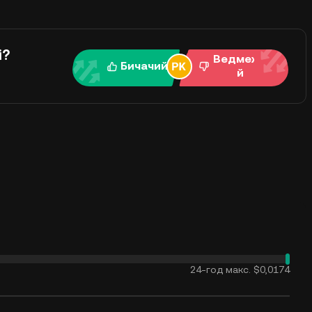
і?
Ведмежи
Бичачий
й
24-год макс.
$0,0174