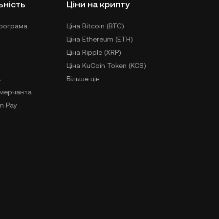
ьність
Ціни на крипту
рограма
Ціна Bitcoin (BTC)
Ціна Ethereum (ETH)
Ціна Ripple (XRP)
Ціна KuCoin Token (KCS)
в
Більше цін
-мерчанта
n Pay