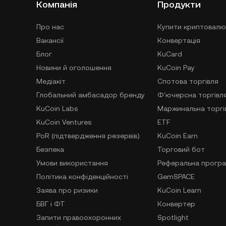
Компанія
Продукти
Про нас
Купити криптовалю
Вакансії
Конвертація
Блог
KuCard
Новини й оголошення
KuCoin Pay
Медіакіт
Спотова торгівля
Глобальний амбасадор бренду
Фʼючерсна торгівл
KuCoin Labs
Маржинальна торгі
KuCoin Ventures
ETF
PoR (підтвердження резервів)
KuCoin Earn
Безпека
Торговий бот
Умови використання
Реферальна прогр
Політика конфіденційності
GemSPACE
Заява про ризики
KuCoin Learn
БВГ і ФТ
Конвертер
Запити правоохоронних
Spotlight