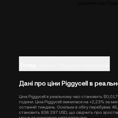
Діаграма ціни Piggy
Огляд
Аналіз
Поширені запитання
Дані про ціни Piggycell в реаль
Ціна Piggycell в реальному часі становить $0,017
години. Ціна Piggycell змінилася на +2,23% за ми
останній тиждень. Оскільки в обігу перебуває 48,
становить 838 297 USD, що свідчить про зростан
місце за ринковою капіталізацією.