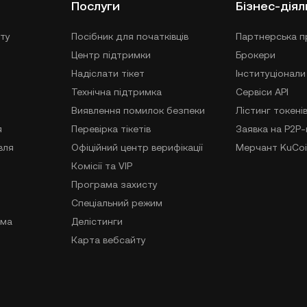
Послуги
Бізнес-діял
ту
Посібник для початківців
Партнерська п
Центр підтримки
Брокери
Надіслати тікет
Інституціонали
Технічна підтримка
Сервіси API
Виявлення помилок безпеки
Лістинг токені
я
Перевірка тікетів
Заявка на P2P
вля
Офіційний центр верифікації
Мерчант KuCoi
Комісії та VIP
Програма захисту
Спеціальний режим
ама
Делістинги
Карта вебсайту