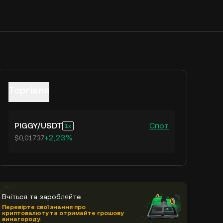
Торгівля
PIGGY
/
USDT
Спот
1
+2,23%
$0,01737
Вчіться та заробляйте
Перевірте свої знання про
криптовалюту та отримайте грошову
винагороду.