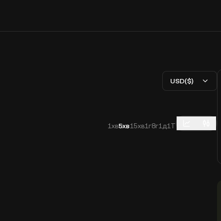
USD($)
1хв
5хв
15хв
1г
8г
1д
1Т