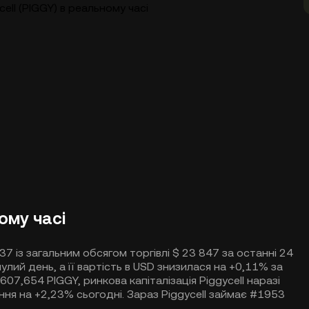
cell (PIGGY) в реальному часі
ному часі
37 із загальним обсягом торгівлі $ 23 847 за останні 24
нулий день, а її вартість в USD знизилася на +0,11% за
607,654 PIGGY, ринкова капіталізація Piggycell наразі
ня на +2,23% сьогодні. Зараз Piggycell займає #1953