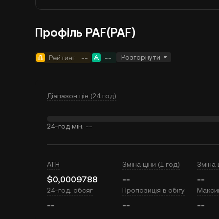
Профіль PAF(PAF)
Розгорнути
Рейтинг
--
--
Діапазон цін (24 год)
24-год мін.
--
ATH
Зміна ціни (1 год)
Зміна 
$0,0009788
--
--
24-год. обсяг
Пропозиція в обігу
Макси
--
--
--