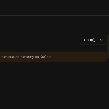
USD($)
ключена до лістингу на KuCoin.