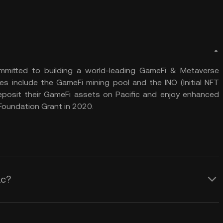
committed to building a world-leading GameFi & Metaverse
es include the GameFi mining pool and the INO (Initial NFT
posit their GameFi assets on Pacific and enjoy enhanced
Foundation Grant in 2020.
ас?