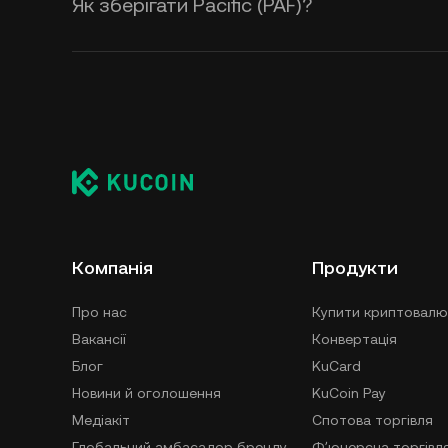
Як зберігати Pacific (PAF)?
Компанія
Продукти
Про нас
Купити криптовалю
Вакансії
Конвертація
Блог
KuCard
Новини й оголошення
KuCoin Pay
Медіакіт
Спотова торгівля
Глобальний амбасадор бренду
Фʼючерсна торгівл