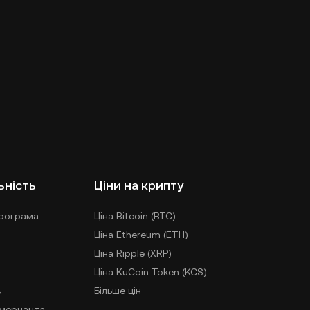
ьність
Ціни на крипту
рограма
Ціна Bitcoin (BTC)
Ціна Ethereum (ETH)
Ціна Ripple (XRP)
Ціна KuCoin Token (KCS)
в
Більше цін
-мерчанта