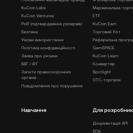
KuCoin Labs
Маржинальна торгі
KuCoin Ventures
ETF
PoR (підтвердження резервів)
KuCoin Earn
Безпека
Торговий бот
Умови використання
Реферальна прогр
Політика конфіденційності
GemSPACE
Заява про ризики
KuCoin Learn
БВГ і ФТ
Конвертер
Запити правоохоронних
Spotlight
органів
OTC-торгівля
Повідомлення про порушення
Навчання
Для розробник
Документація API
SDK