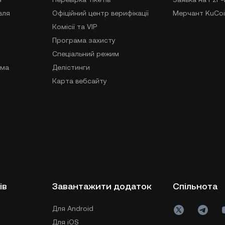
вля
Офіційний центр верифікації
Мерчант KuCoi
Комісії та VIP
Програма захисту
Спеціальний режим
ама
Делістинги
Карта вебсайту
ів
Завантажити додаток
Спільнота
Для Android
Для iOS