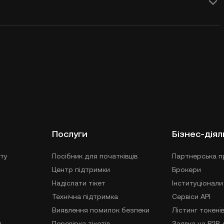
Послуги
Бізнес-діял
ту
Посібник для початківців
Партнерська п
Центр підтримки
Брокери
Надіслати тікет
Інституціонали
Технічна підтримка
Сервіси API
Виявлення помилок безпеки
Лістинг токені
я
Перевірка тікетів
Заявка на P2P