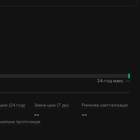
24-год макс.
--
ціни (24 год)
Зміна ціни (7 дн)
Ринкова капіталізація
--
--
мальна пропозиція