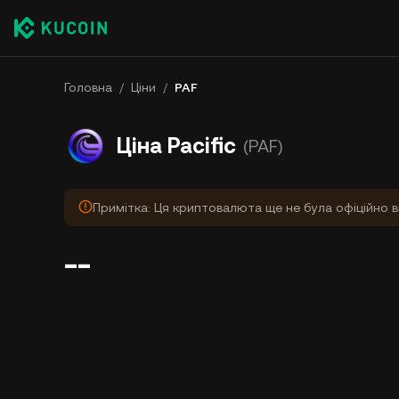
Головна
/
Ціни
/
PAF
Ціна Pacific
(PAF)
Примітка: Ця криптовалюта ще не була офіційно в
--