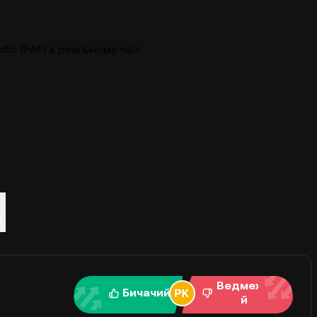
ific (PAF) в реальному часі
я
Ведмежи
Бичачий
й