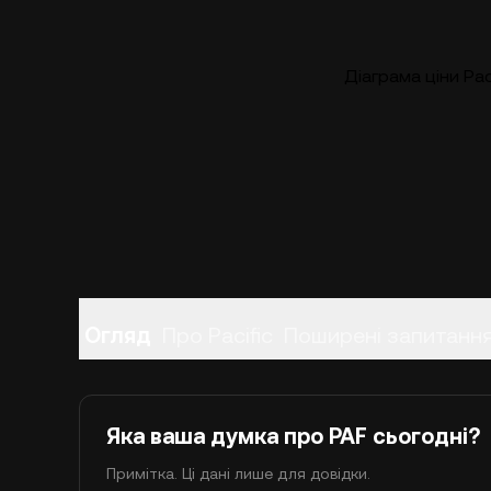
Діаграма ціни Pac
Огляд
Про Pacific
Поширені запитанн
Яка ваша думка про PAF сьогодні?
Примітка. Ці дані лише для довідки.