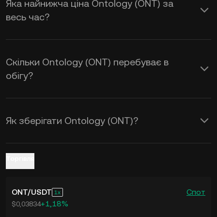
Яка найнижча ціна Ontology (ONT) за
KuCoin, щоб отримати курс обміну
весь час?
ONT to USD
у реальному часі.
Скільки Ontology (ONT) перебуває в
обігу?
Як зберігати Ontology (ONT)?
Торгівля
ONT
/
USDT
Спот
1
+1,18%
$0,03834