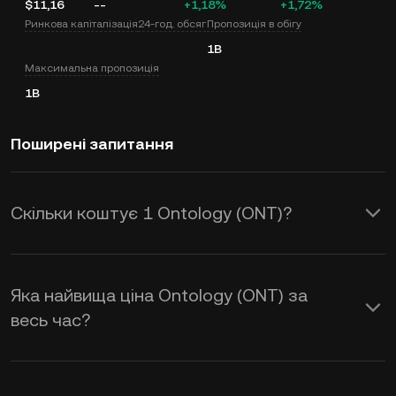
$11,16
--
+1,18%
+1,72%
Ринкова капіталізація
24-год. обсяг
Пропозиція в обігу
1B
Максимальна пропозиція
1B
Поширені запитання
Скільки коштує 1 Ontology (ONT)?
KuCoin надає оновлення цін в USD у
режимі реального часу для Ontology
Яка найвища ціна Ontology (ONT) за
(ONT). На ціну Ontology впливають
весь час?
попит і пропозиція, а також настрої
ринку. Використовуйте калькулятор