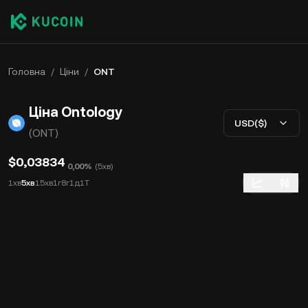
Головна
/
Ціни
/
ONT
Ціна Ontology
USD($)
(ONT)
$0,03834
0,00%
(
5хв
)
1хв
5хв
15хв
1г
8г
1д
1Т