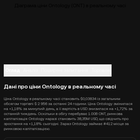
Діаграма ціни Ontology (ONT) в реальному часі
Огляд
Аналіз
Поширені запитання
Торгівля
Дані про ціни Ontology в реальному часі
Ціна Ontology в реальному часі становить $0,03834 із загальним
обсягом торгівлі $ 2 956 за останні 24 години. Ціна Ontology змінилася
на +1,18% за минулий день, а її вартість в USD знизилася на +1,72% за
останній тиждень. Оскільки в обігу перебуває 1.00B ONT, ринкова
капіталізація Ontology наразі становить 38,35M USD, що свідчить про
зростання на +1,18% сьогодні. Зараз Ontology займає #412 місце за
ринковою капіталізацією.