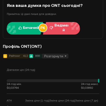
Яка ваша думка про ONT сьогодні?
Примітка. Ці дані лише для довідки.
Ведмежи
Бичачий
й
Профіль ONT(ONT)
Рейтинг
412
BBB
Розгорнути
Діапазон цін (24 год)
24-год мін.
24-год макс.
$0,03764
$0,03892
ATH
Зміна ціни (1 год)
Зміна ціни (24 год)
Зміна ціни (7 дн)