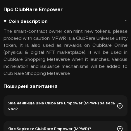
Про ClubRare Empower
Coin description
The smart-contract owner can mint new tokens, please
proceed with caution.
MPWR is a ClubRare Universe utility
token, it is also used as rewards on ClubRare Online
(physical & digital NFT marketplace). It will be used in
ClubRare Shopping Metaverse when it launches. Various
incineration and issuance mechanisms will be added to
Club Rare Shopping Metaverse.
Поширені запитання
Яка найвища ціна ClubRare Empower (MPWR) за весь
час?
Найвища ціна ClubRare Empower (MPWR) за весь час
Як зберігати ClubRare Empower (MPWR)?
становить $7,91. Поточна ціна MPWR знизилася на -- від