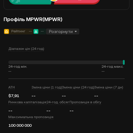
Профіль MPWR(MPWR)
Рейтинг
--
--
Розгорнути
Діапазон цін (24 год)
24-год мін.
24-год макс.
--
--
ATH
Зміна ціни (1 год)
Зміна ціни (24 год)
Зміна ціни (7 дн)
$7,91
--
--
--
Ринкова капіталізація
24-год. обсяг
Пропозиція в обігу
--
--
--
Максимальна пропозиція
100 000 000