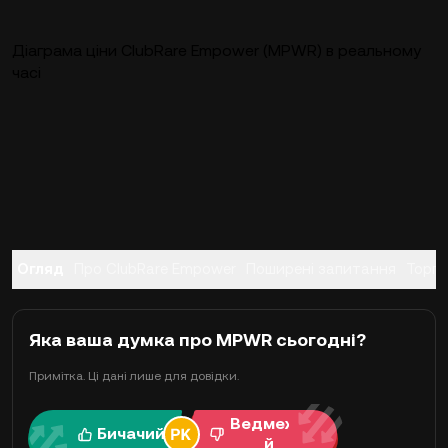
Діаграма ціни ClubRare Empower (MPWR) в реальному
часі
Огляд
Про ClubRare Empower
Поширені запитання
Торгі
Яка ваша думка про MPWR сьогодні?
Примітка. Ці дані лише для довідки.
Ведмежи
Бичачий
й