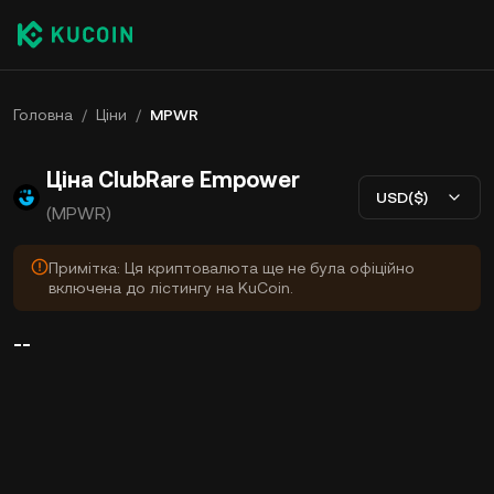
Головна
/
Ціни
/
MPWR
Ціна ClubRare Empower
USD($)
(MPWR)
Примітка: Ця криптовалюта ще не була офіційно
включена до лістингу на KuCoin.
--