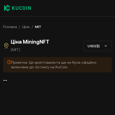
Головна
/
Ціни
/
MIT
Ціна MiningNFT
USD($)
(MIT)
Примітка: Ця криптовалюта ще не була офіційно
включена до лістингу на KuCoin.
--