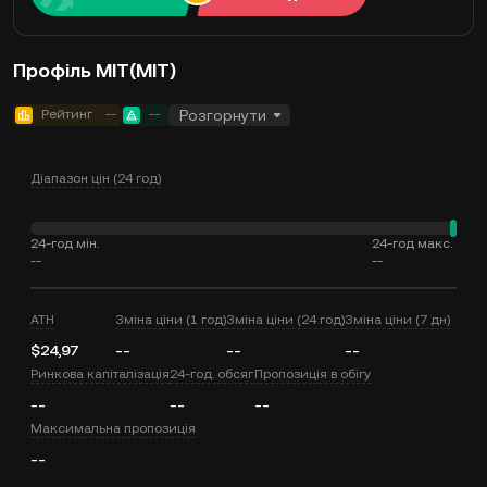
Профіль MIT(MIT)
Рейтинг
--
--
Розгорнути
Діапазон цін (24 год)
24-год мін.
24-год макс.
--
--
ATH
Зміна ціни (1 год)
Зміна ціни (24 год)
Зміна ціни (7 дн)
$24,97
--
--
--
Ринкова капіталізація
24-год. обсяг
Пропозиція в обігу
--
--
--
Максимальна пропозиція
--