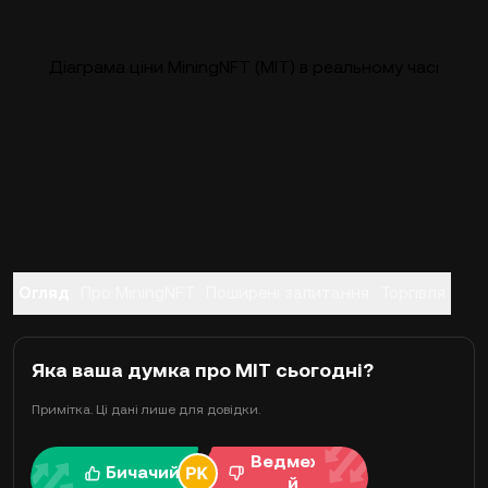
Діаграма ціни MiningNFT (MIT) в реальному часі
Огляд
Про MiningNFT
Поширені запитання
Торгівля
Яка ваша думка про MIT сьогодні?
Примітка. Ці дані лише для довідки.
Ведмежи
Бичачий
й