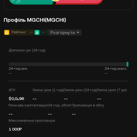
Профіль MGCHI(MGCHI)
Рейтинг
--
--
Розгорнути
Діапазон цін (24 год)
24-год мін.
24-год макс.
--
--
ATH
Зміна ціни (1 год)
Зміна ціни (24 год)
Зміна ціни (7 дн)
$0,0₁₁96
--
--
--
Ринкова капіталізація
24-год. обсяг
Пропозиція в обігу
--
--
--
Максимальна пропозиція
1 000P