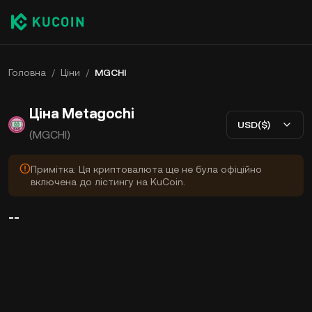
Головна
/
Ціни
/
MGCHI
Ціна Metagochi
USD($)
(MGCHI)
Примітка: Ця криптовалюта ще не була офіційно
включена до лістингу на KuCoin.
--