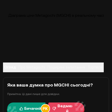
Діаграма ціни Metagochi (MGCHI) в реальному часі
Огляд
Про Metagochi
Поширені запитання
Торгівля
Яка ваша думка про MGCHI сьогодні?
Примітка. Ці дані лише для довідки.
Ведмежи
Бичачий
й