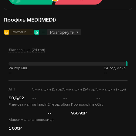
Профіль MEDI(MEDI)
Рейтинг
--
--
Розгорнути
Діапазон цін (24 год)
24-год мін.
24-год макс.
--
--
ATH
Зміна ціни (1 год)
Зміна ціни (24 год)
Зміна ціни (7 дн)
$0,0₁₁22
--
--
--
Ринкова капіталізація
24-год. обсяг
Пропозиція в обігу
--
958,92P
Максимальна пропозиція
1 000P