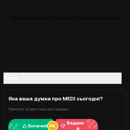
Діаграма ціни Medi Token (MEDI) в реальному часі
Огляд
Про Medi Token
Поширені запитання
Торгівля
Яка ваша думка про MEDI сьогодні?
Примітка. Ці дані лише для довідки.
Ведмежи
Бичачий
й