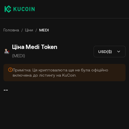
Головна
/
Ціни
/
MEDI
Ціна Medi Token
USD($)
(MEDI)
Примітка: Ця криптовалюта ще не була офіційно
включена до лістингу на KuCoin.
--