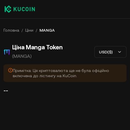
Головна
/
Ціни
/
MANGA
Ціна Manga Token
USD($)
(MANGA)
Примітка: Ця криптовалюта ще не була офіційно
включена до лістингу на KuCoin.
--