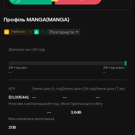
Профіль MANGA(MANGA)
Рейтинг
--
--
Розгорнути
Діапазон цін (24 год)
24-год мін.
24-год макс.
--
--
ATH
Зміна ціни (1 год)
Зміна ціни (24 год)
Зміна ціни (7 дн)
$0,005441
--
--
--
Ринкова капіталізація
24-год. обсяг
Пропозиція в обігу
--
3,64B
Максимальна пропозиція
20B