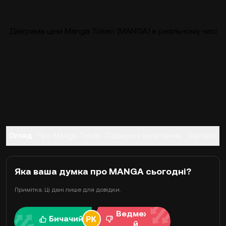
Діаграма ціни Manga Token (MANGA) в реальному часі
Огляд
Про Manga Token
Поширені запитання
Торгівля
Яка ваша думка про MANGA сьогодні?
Примітка. Ці дані лише для довідки.
Ведмежи
Бичачий
й