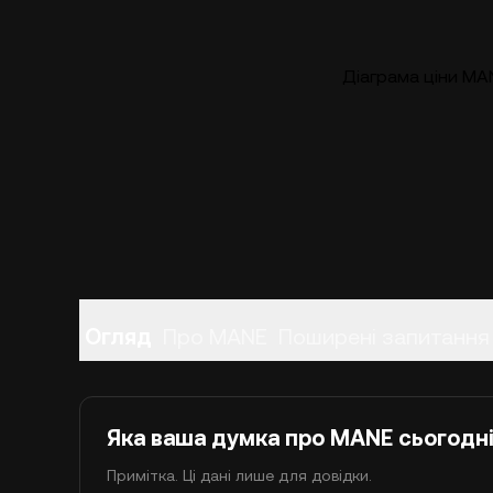
Діаграма ціни MAN
Огляд
Про MANE
Поширені запитання
Яка ваша думка про MANE сьогодн
Примітка. Ці дані лише для довідки.