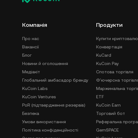
Компанія
Продукти
Про нас
Купити криптовалю
Вакансії
Конвертація
Блог
KuCard
Новини й оголошення
KuCoin Pay
Медіакіт
Спотова торгівля
Глобальний амбасадор бренду
Фʼючерсна торгівл
KuCoin Labs
Маржинальна торгі
KuCoin Ventures
ETF
PoR (підтвердження резервів)
KuCoin Earn
Безпека
Торговий бот
Умови використання
Реферальна прогр
Політика конфіденційності
GemSPACE