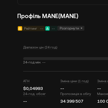
Профіль MANE(MANE)
Розгорнути
Рейтинг
--
--
Діапазон цін (24 год)
24-год мін.
--
ATH
Зміна ціни (1 год)
Зміна 
$0,04993
--
--
24-год. обсяг
Пропозиція в обігу
Макси
--
34 399 507
100 