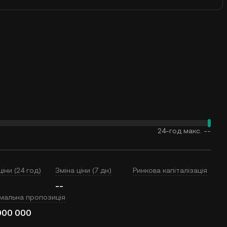
24-год макс.
--
ціни (24 год)
Зміна ціни (7 дн)
Ринкова капіталізація
--
мальна пропозиція
000 000