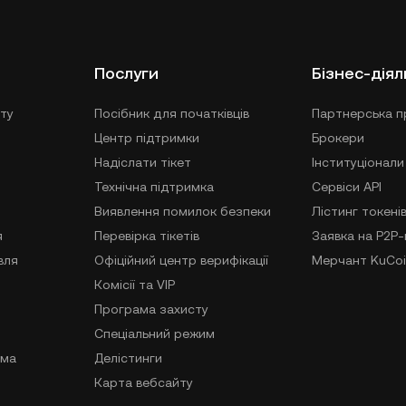
Послуги
Бізнес-діял
ту
Посібник для початківців
Партнерська п
Центр підтримки
Брокери
Надіслати тікет
Інституціонали
Технічна підтримка
Сервіси API
Виявлення помилок безпеки
Лістинг токені
я
Перевірка тікетів
Заявка на P2P
вля
Офіційний центр верифікації
Мерчант KuCoi
Комісії та VIP
Програма захисту
Спеціальний режим
ама
Делістинги
Карта вебсайту