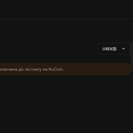
USD($)
ключена до лістингу на KuCoin.