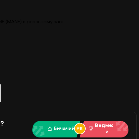
E (MANE) в реальному часі
і?
Ведмежи
Бичачий
й