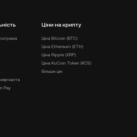
ьність
Ціни на крипту
рограма
Ціна Bitcoin (BTC)
Ціна Ethereum (ETH)
Ціна Ripple (XRP)
Ціна KuCoin Token (KCS)
в
Більше цін
-мерчанта
n Pay