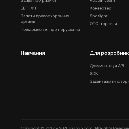
Заява про ризики
KuCoin Learn
БВГ і ФТ
Конвертер
Запити правоохоронних
Spotlight
органів
OTC-торгівля
Повідомлення про порушення
Навчання
Для розробник
Документація API
SDK
Завантажити істори
Copyright © 2017 - 2026 KuCoin.com. All Rights Reserve