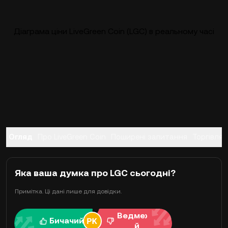
Діаграма ціни LiveGreen Coin (LGC) в реальному часі
Огляд
Про LiveGreen Coin
Поширені запитання
Торгівля
Яка ваша думка про LGC сьогодні?
Примітка. Ці дані лише для довідки.
Ведмежи
Бичачий
й