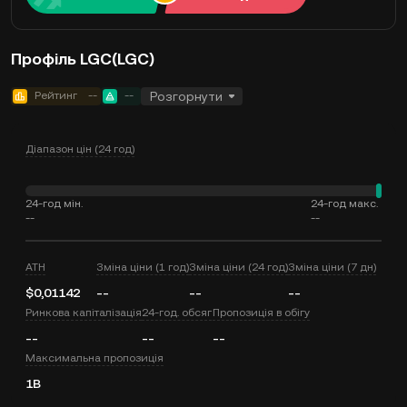
Профіль LGC(LGC)
Рейтинг
--
--
Розгорнути
Діапазон цін (24 год)
24-год мін.
24-год макс.
--
--
ATH
Зміна ціни (1 год)
Зміна ціни (24 год)
Зміна ціни (7 дн)
$0,01142
--
--
--
Ринкова капіталізація
24-год. обсяг
Пропозиція в обігу
--
--
--
Максимальна пропозиція
1B