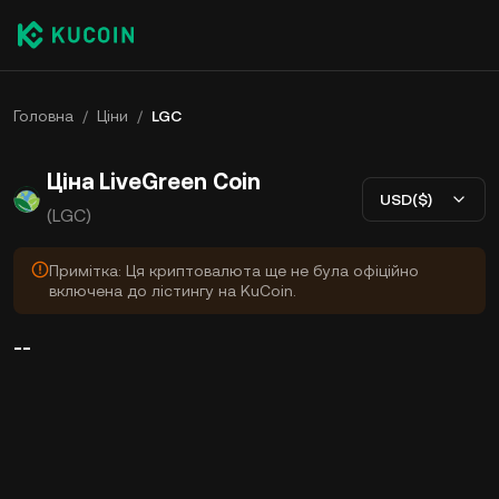
Головна
/
Ціни
/
LGC
Ціна LiveGreen Coin
USD($)
(LGC)
Примітка: Ця криптовалюта ще не була офіційно
включена до лістингу на KuCoin.
--