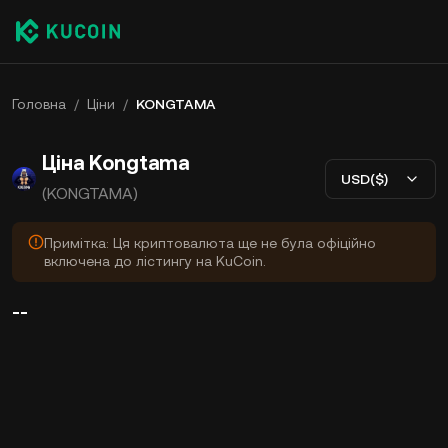
Головна
/
Ціни
/
KONGTAMA
Ціна Kongtama
USD($)
(KONGTAMA)
Примітка: Ця криптовалюта ще не була офіційно
включена до лістингу на KuCoin.
--