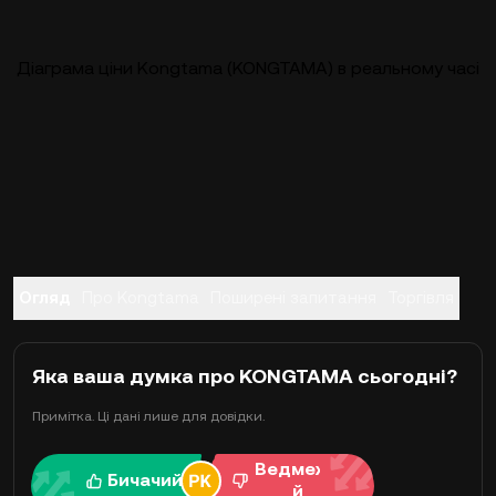
Діаграма ціни Kongtama (KONGTAMA) в реальному часі
Огляд
Про Kongtama
Поширені запитання
Торгівля
Яка ваша думка про KONGTAMA сьогодні?
Примітка. Ці дані лише для довідки.
Ведмежи
Бичачий
й