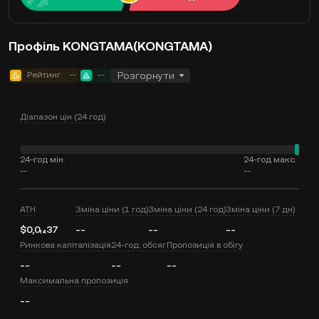
Профіль KONGTAMA(KONGTAMA)
Рейтинг
--
--
Розгорнути
Діапазон цін (24 год)
24-год мін.
24-год макс.
--
--
ATH
Зміна ціни (1 год)
Зміна ціни (24 год)
Зміна ціни (7 дн)
$0,0₁₄37
--
--
--
Ринкова капіталізація
24-год. обсяг
Пропозиція в обігу
--
--
--
Максимальна пропозиція
--