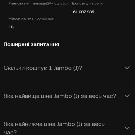
Ринкова капіталізація
24-год. обсяг
Пропозиція в обігу
161 007 935
Максимальна пропозиція
1B
Поширені запитання
Скільки коштує 1 Jambo (J)?
KuCoin надає оновлення цін в USD у
режимі реального часу для Jambo (J).
Яка найвища ціна Jambo (J) за весь час?
На ціну Jambo впливають попит і
пропозиція, а також настрої ринку.
Використовуйте калькулятор KuCoin,
Яка найнижча ціна Jambo (J) за весь
час?
щоб отримати курс обміну
J to USD
у