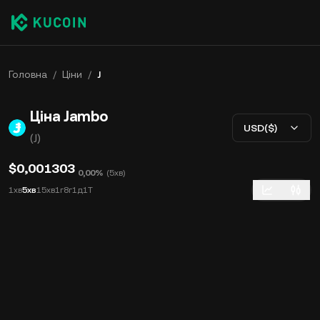
Головна
/
Ціни
/
J
Ціна Jambo
USD($)
(J)
$0,001303
0,00%
(
5хв
)
1хв
5хв
15хв
1г
8г
1д
1Т