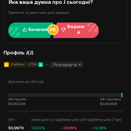
Яка ваша думка про J сьогодні?
Примітка. Ці дані лише для довідки.
Ведмежи
Бичачий
й
Профіль J(J)
Рейтинг
2799
--
Розгорнути
Діапазон цін (24 год)
24-год мін.
24-год макс.
$0,001209
$0,001628
ATH
Зміна ціни (1 год)
Зміна ціни (24 год)
Зміна ціни (7 дн)
$0,9979
+0,31%
-19,99%
+2,06%