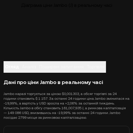
Діаграма ціни Jambo (J) в реальному часі
Огляд
Аналіз
Поширені запитання
Торгівля
Дані про ціни Jambo в реальному часі
Jambo наразі торгується за ціною $0,001303, а обсяг торгівлі за 24
години становить $ 1 157. За останні 24 години ціна Jambo змінилася на
-19,99%, а вартість у USD зросла на +2,06% за останній тиждень.
Кількість Jambo в обігу становить 161,007,935 J, а ринкова капіталізація
— 149 086 USD, знизившись на -19,99% за останні 24 години. Jambo
посідає 2799 місце за ринковою капіталізацією.