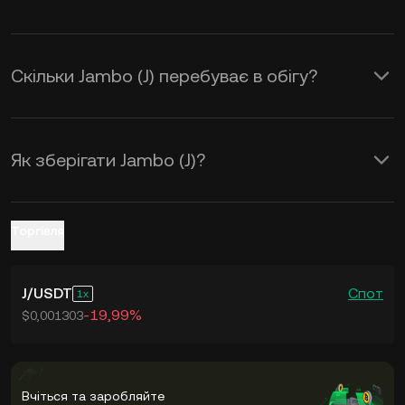
реальному часі.
Скільки Jambo (J) перебуває в обігу?
Як зберігати Jambo (J)?
Торгівля
J
/
USDT
Спот
1
-19,99%
$0,001303
Вчіться та заробляйте