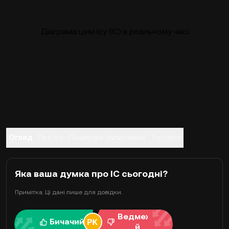
Діаграма ціни Icy (IC) в реальному часі
Огляд
Про Icy
Поширені запитання
Торгівля
Яка ваша думка про IC сьогодні?
Примітка. Ці дані лише для довідки.
Ведмежи
Бичачий
й