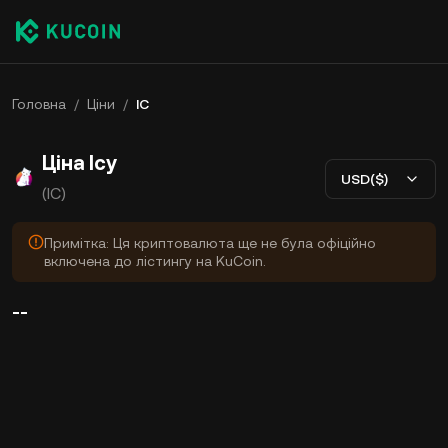
Головна
/
Ціни
/
IC
Ціна Icy
USD($)
(IC)
Примітка: Ця криптовалюта ще не була офіційно
включена до лістингу на KuCoin.
--