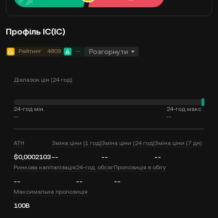
Профіль IC(IC)
Рейтинг
4809
--
Розгорнути
Діапазон цін (24 год)
24-год мін.
24-год макс.
--
--
ATH
Зміна ціни (1 год)
Зміна ціни (24 год)
Зміна ціни (7 дн)
$0,0002103
--
--
--
Ринкова капіталізація
24-год. обсяг
Пропозиція в обігу
--
--
--
Максимальна пропозиція
100B