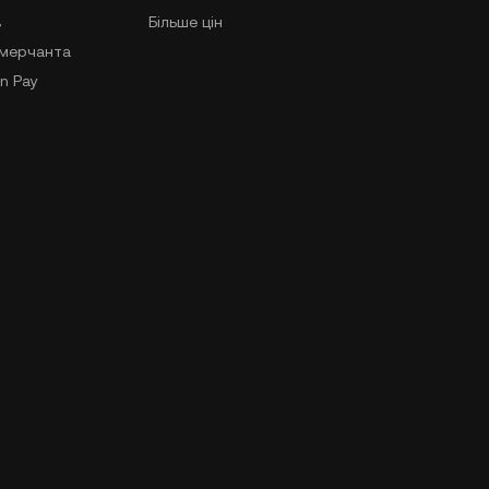
в
Більше цін
-мерчанта
n Pay