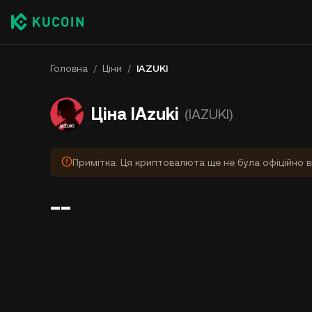
Головна
/
Ціни
/
IAZUKI
Ціна IAzuki
(IAZUKI)
Примітка: Ця криптовалюта ще не була офіційно в
--