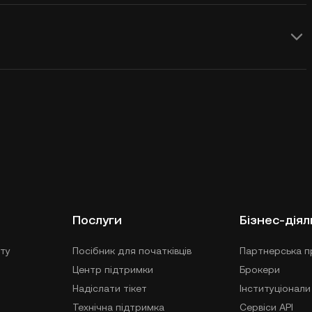
Послуги
Бізнес-діял
ту
Посібник для початківців
Партнерська п
Центр підтримки
Брокери
Надіслати тікет
Інституціонали
Технічна підтримка
Сервіси API