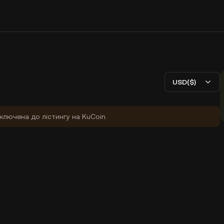
USD($)
ключена до лістингу на KuCoin.