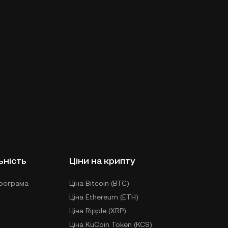
ьність
Ціни на крипту
рограма
Ціна Bitcoin (BTC)
Ціна Ethereum (ETH)
Ціна Ripple (XRP)
Ціна KuCoin Token (KCS)