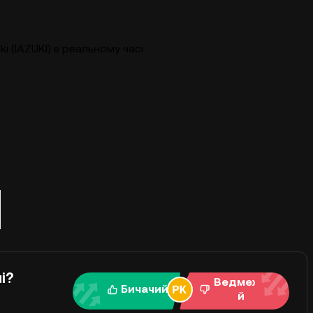
ki (IAZUKI) в реальному часі
і?
Ведмежи
Бичачий
й