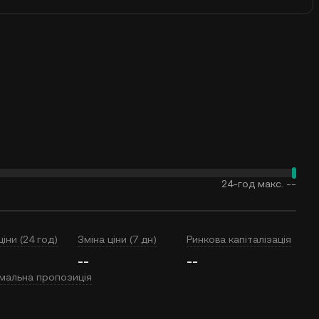
24-год макс.
--
ціни (24 год)
Зміна ціни (7 дн)
Ринкова капіталізація
--
--
мальна пропозиція