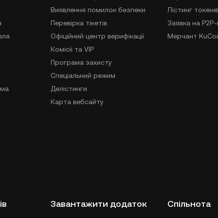
Виявлення помилок безпеки
Лістинг токені
я
Перевірка тікетів
Заявка на P2P
вля
Офіційний центр верифікації
Мерчант KuCoi
Комісії та VIP
Програма захисту
Спеціальний режим
ама
Делістинги
Карта вебсайту
ів
Завантажити додаток
Спільнота