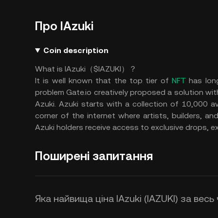
Про IAzuki
Coin description
What is IAzuki（$IAZUKI）？
It is well known that the top tier of
NFT
has long
problem Gate.io creatively proposed a solution wit
Azuki. Azuki starts with a collection of 10,000
corner of the internet where artists, builders, a
Azuki holders receive access to exclusive drops, e
Поширені запитання
Яка найвища ціна IAzuki (IAZUKI) за весь