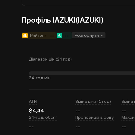
Профіль IAZUKI(IAZUKI)
Розгорнути
Рейтинг
--
--
Діапазон цін (24 год)
24-год мін.
--
ATH
Зміна ціни (1 год)
Зміна 
$4,44
--
--
24-год. обсяг
Пропозиція в обігу
Макси
--
--
--