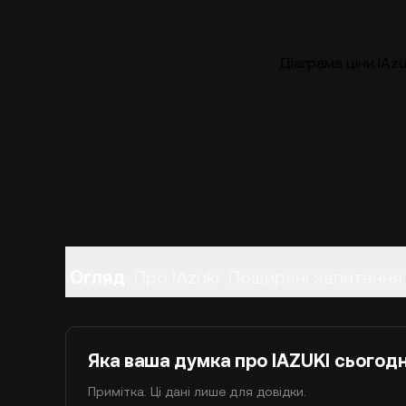
Діаграма ціни IAzu
Огляд
Про IAzuki
Поширені запитання
Яка ваша думка про IAZUKI сьогодн
Примітка. Ці дані лише для довідки.