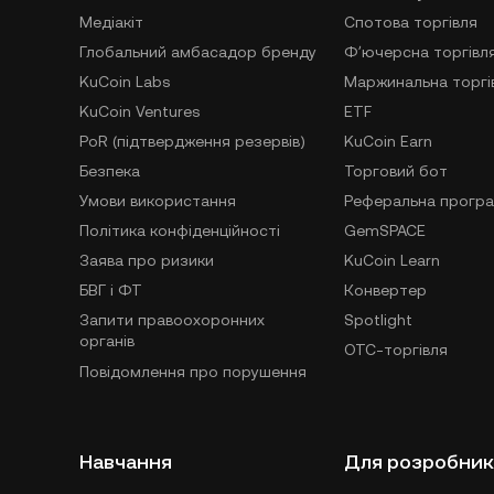
Медіакіт
Спотова торгівля
Глобальний амбасадор бренду
Фʼючерсна торгівл
KuCoin Labs
Маржинальна торгі
KuCoin Ventures
ETF
PoR (підтвердження резервів)
KuCoin Earn
Безпека
Торговий бот
Умови використання
Реферальна прогр
Політика конфіденційності
GemSPACE
Заява про ризики
KuCoin Learn
БВГ і ФТ
Конвертер
Запити правоохоронних
Spotlight
органів
OTC-торгівля
Повідомлення про порушення
Навчання
Для розробник