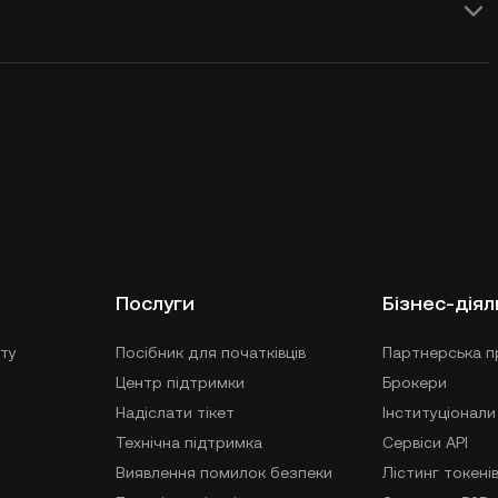
Послуги
Бізнес-діял
ту
Посібник для початківців
Партнерська п
Центр підтримки
Брокери
Надіслати тікет
Інституціонали
Технічна підтримка
Сервіси API
Виявлення помилок безпеки
Лістинг токені