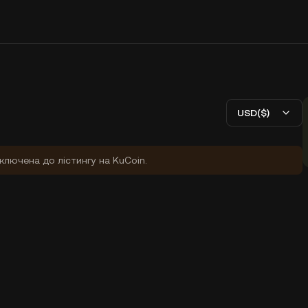
USD($)
ключена до лістингу на KuCoin.