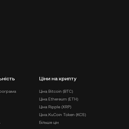
ьність
Ціни на крипту
рограма
Ціна Bitcoin (BTC)
Ціна Ethereum (ETH)
Ціна Ripple (XRP)
Ціна KuCoin Token (KCS)
в
Більше цін