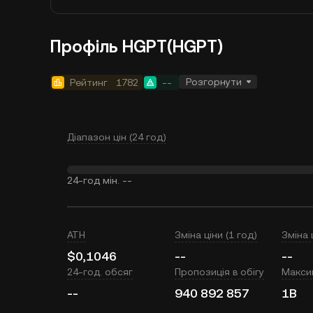
Профіль HGPT(HGPT)
Розгорнути
Рейтинг
1782
--
Діапазон цін (24 год)
24-год мін.
--
ATH
Зміна ціни (1 год)
Зміна 
$0,1046
--
--
24-год. обсяг
Пропозиція в обігу
Макси
--
940 892 857
1B