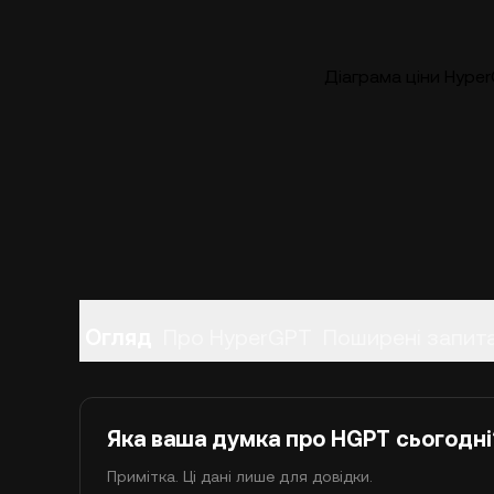
Діаграма ціни Hyper
Огляд
Про HyperGPT
Поширені запит
Яка ваша думка про HGPT сьогодні
Примітка. Ці дані лише для довідки.