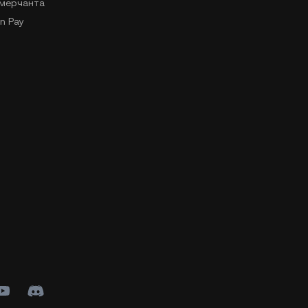
-мерчанта
n Pay