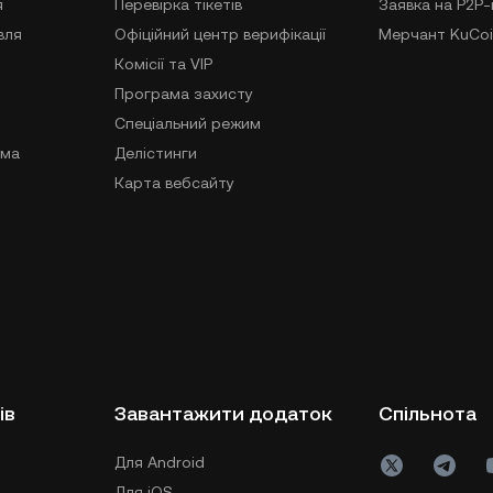
я
Перевірка тікетів
Заявка на P2P
вля
Офіційний центр верифікації
Мерчант KuCoi
Комісії та VIP
Програма захисту
Спеціальний режим
ама
Делістинги
Карта вебсайту
ів
Завантажити додаток
Спільнота
Для Android
Для iOS