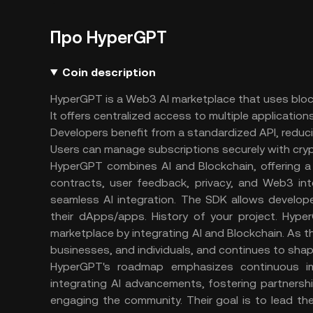
Про HyperGPT
Coin description
HyperGPT is a Web3 AI marketplace that uses blockc
It offers centralized access to multiple applicatio
Developers benefit from a standardized API, reduci
Users can manage subscriptions securely with cr
HyperGPT combines AI and Blockchain, offering a
contracts, user feedback, privacy, and Web3 inter
seamless AI integration. The SDK allows developers
their dApps/apps. History of your project. Hype
marketplace by integrating AI and Blockchain. As the
businesses, and individuals, and continues to shap
HyperGPT's roadmap emphasizes continuous imp
integrating AI advancements, fostering partnership
engaging the community. Their goal is to lead th