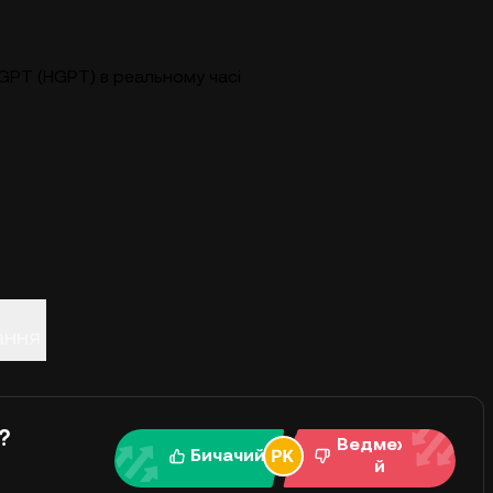
GPT (HGPT) в реальному часі
ання
?
Ведмежи
Бичачий
й