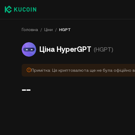
Головна
/
Ціни
/
HGPT
Ціна HyperGPT
(HGPT)
Примітка: Ця криптовалюта ще не була офіційно в
--