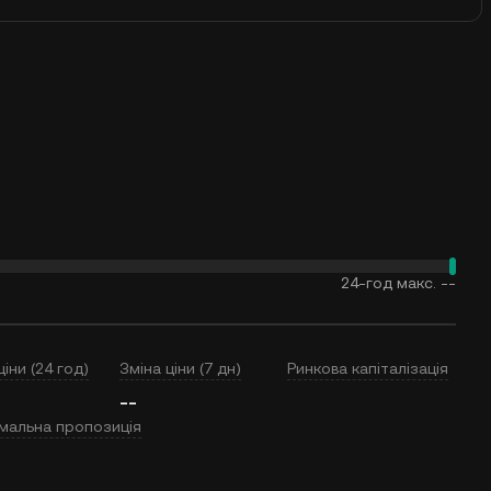
24-год макс.
--
ціни (24 год)
Зміна ціни (7 дн)
Ринкова капіталізація
--
мальна пропозиція