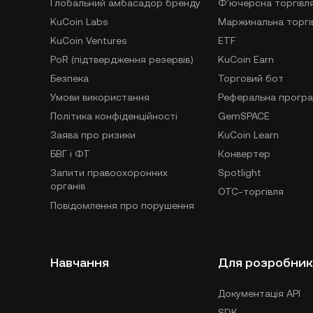
Глобальний амбасадор бренду
Фʼючерсна торгівл
KuCoin Labs
Маржинальна торгі
KuCoin Ventures
ETF
PoR (підтвердження резервів)
KuCoin Earn
Безпека
Торговий бот
Умови використання
Реферальна прогр
Політика конфіденційності
GemSPACE
Заява про ризики
KuCoin Learn
БВГ і ФТ
Конвертер
Запити правоохоронних
Spotlight
органів
OTC-торгівля
Повідомлення про порушення
Навчання
Для розробник
Документація API
SDK