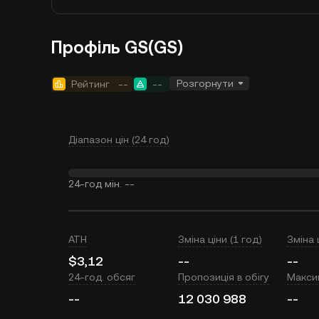
Профіль GS(GS)
Розгорнути
Рейтинг
--
--
Діапазон цін (24 год)
24-год мін.
--
ATH
Зміна ціни (1 год)
Зміна 
$3,12
--
--
24-год. обсяг
Пропозиція в обігу
Макси
--
12 030 988
--