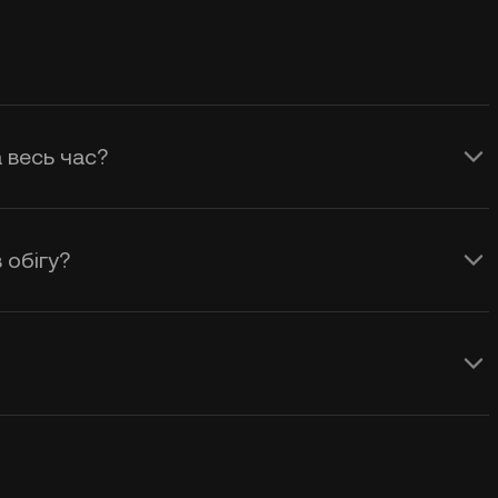
а весь час?
 обігу?