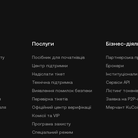
Послуги
Бізнес-діял
ту
Посібник для початківців
Партнерська п
Центр підтримки
Брокери
Надіслати тікет
Інституціонали
Технічна підтримка
Сервіси API
Виявлення помилок безпеки
Лістинг токені
я
Перевірка тікетів
Заявка на P2P
вля
Офіційний центр верифікації
Мерчант KuCoi
Комісії та VIP
Програма захисту
Спеціальний режим