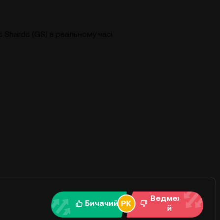
s Shards (GS) в реальному часі
Ведмежи
Бичачий
й