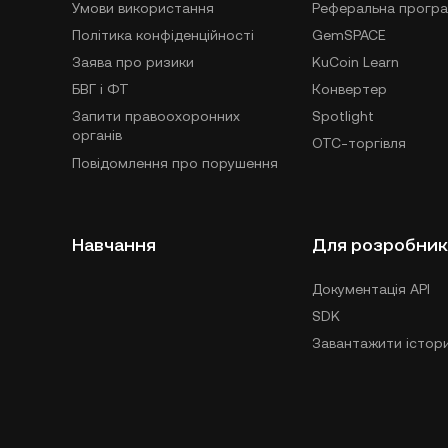
Умови використання
Реферальна прогр
Політика конфіденційності
GemSPACE
Заява про ризики
KuCoin Learn
БВГ і ФТ
Конвертер
Запити правоохоронних
Spotlight
органів
OTC-торгівля
Повідомлення про порушення
Навчання
Для розробник
Документація API
SDK
Завантажити істори