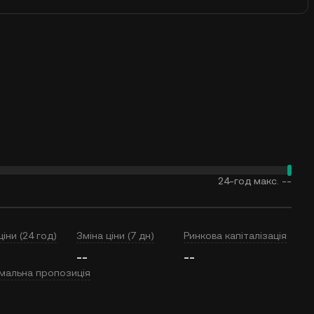
24-год макс.
--
ціни (24 год)
Зміна ціни (7 дн)
Ринкова капіталізація
--
--
мальна пропозиція