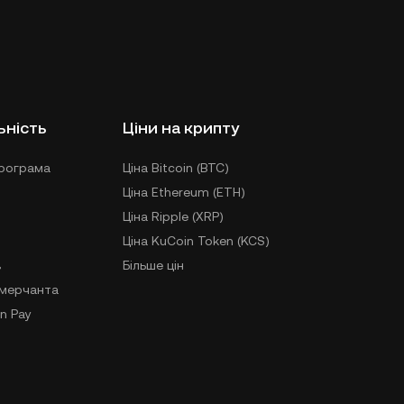
ьність
Ціни на крипту
рограма
Ціна Bitcoin (BTC)
Ціна Ethereum (ETH)
Ціна Ripple (XRP)
Ціна KuCoin Token (KCS)
в
Більше цін
-мерчанта
n Pay