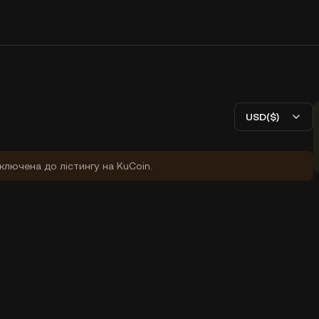
USD($)
ключена до лістингу на KuCoin.