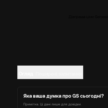
Діаграма ціни Genesi
Огляд
Поширені запитання
Яка ваша думка про GS сьогодні?
Примітка. Ці дані лише для довідки.