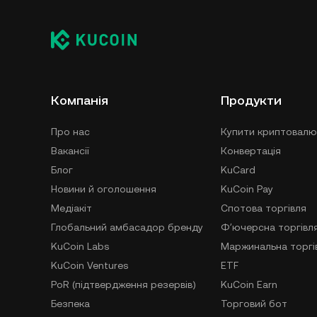
Компанія
Продукти
Про нас
Купити криптовалю
Вакансії
Конвертація
Блог
KuCard
Новини й оголошення
KuCoin Pay
Медіакіт
Спотова торгівля
Глобальний амбасадор бренду
Фʼючерсна торгівл
KuCoin Labs
Маржинальна торгі
KuCoin Ventures
ETF
PoR (підтвердження резервів)
KuCoin Earn
Безпека
Торговий бот