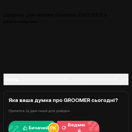
Діаграма ціни Hamster Groomers (GROOMER) в
реальному часі
Огляд
Про Hamster Groomers
Поширені запитання
Торгі
Яка ваша думка про GROOMER сьогодні?
Примітка. Ці дані лише для довідки.
Ведмежи
Бичачий
й