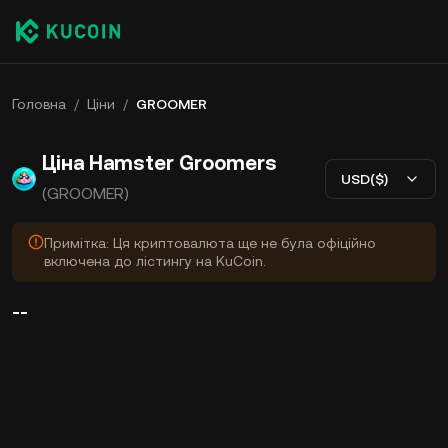
Головна
/
Ціни
/
GROOMER
Ціна Hamster Groomers
USD($)
(GROOMER)
Примітка: Ця криптовалюта ще не була офіційно
включена до лістингу на KuCoin.
--