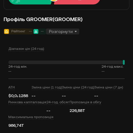
Профіль GROOMER(GROOMER)
Рейтинг
--
--
Розгорнути
Діапазон цін (24 год)
24-год мін.
24-год макс.
--
--
ATH
Зміна ціни (1 год)
Зміна ціни (24 год)
Зміна ціни (7 дн)
$0,0₇1288
--
--
--
Ринкова капіталізація
24-год. обсяг
Пропозиція в обігу
--
226,88T
Максимальна пропозиція
986,74T