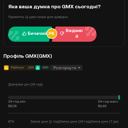
Яка ваша думка про GMX сьогодні?
Примітка. Ці дані лише для довідки.
Ведмежи
Бичачий
й
Профіль GMX(GMX)
Рейтинг
269
BBB
Розгорнути
Діапазон цін (24 год)
24-год мін.
24-год макс.
$6,06
$6,49
ATH
Зміна ціни (1 год)
Зміна ціни (24 год)
Зміна ціни (7 дн)