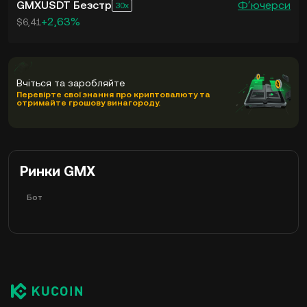
GMXUSDT Безстр
Фʼючерси
30
+2,63%
$6,41
Вчіться та заробляйте
Перевірте свої знання про криптовалюту та
отримайте грошову винагороду.
Ринки GMX
Бот