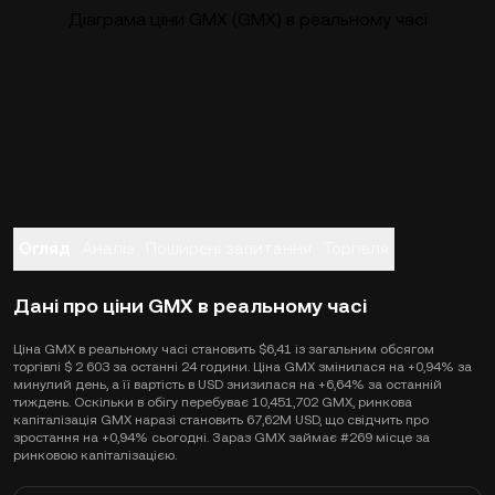
Діаграма ціни GMX (GMX) в реальному часі
Огляд
Аналіз
Поширені запитання
Торгівля
Дані про ціни GMX в реальному часі
Ціна GMX в реальному часі становить $6,41 із загальним обсягом
торгівлі $ 2 603 за останні 24 години. Ціна GMX змінилася на +0,94% за
минулий день, а її вартість в USD знизилася на +6,64% за останній
тиждень. Оскільки в обігу перебуває 10,451,702 GMX, ринкова
капіталізація GMX наразі становить 67,62M USD, що свідчить про
зростання на +0,94% сьогодні. Зараз GMX займає #269 місце за
ринковою капіталізацією.