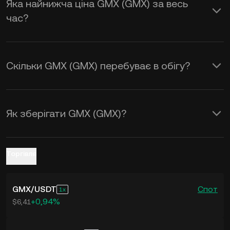
Яка найнижча ціна GMX (GMX) за весь
щоб отримати курс обміну
GMX to
час?
USD
у реальному часі.
Скільки GMX (GMX) перебуває в обігу?
Як зберігати GMX (GMX)?
Торгівля
GMX
/
USDT
Спот
1
+0,94%
$6,41