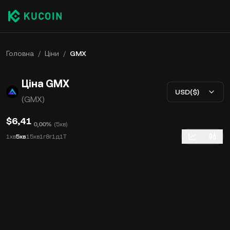
Головна
/
Ціни
/
GMX
Ціна GMX
USD($)
(GMX)
$6,41
0,00%
(
5хв
)
1хв
5хв
15хв
1г
8г
1д
1Т