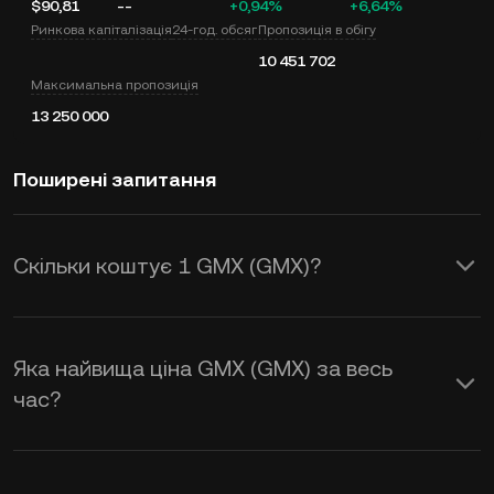
$90,81
--
+0,94%
+6,64%
Ринкова капіталізація
24-год. обсяг
Пропозиція в обігу
10 451 702
Максимальна пропозиція
13 250 000
Поширені запитання
Скільки коштує 1 GMX (GMX)?
KuCoin надає оновлення цін в USD у
режимі реального часу для GMX
Яка найвища ціна GMX (GMX) за весь
(GMX). На ціну GMX впливають попит
час?
і пропозиція, а також настрої ринку.
Використовуйте калькулятор KuCoin,