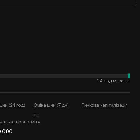
24-год макс.
--
ціни (24 год)
Зміна ціни (7 дн)
Ринкова капіталізація
--
мальна пропозиція
0 000