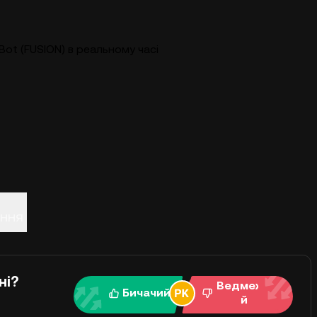
Bot (FUSION) в реальному часі
ання
ні?
Ведмежи
Бичачий
й