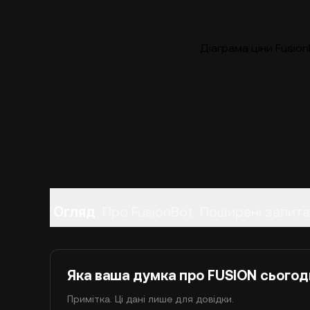
Діаграма ціни Fusion
Огляд
Про FusionBot
Поширені запит
Яка ваша думка про FUSION сьогод
Примітка. Ці дані лише для довідки.