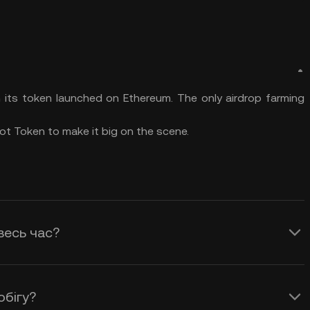
h its token launched on Ethereum. The only airdrop farming
t Token to make it big on the scene.
весь час?
обігу?