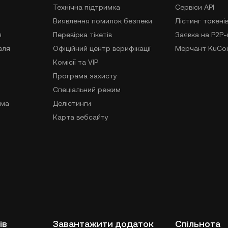
Технічна підтримка
Сервіси API
Виявлення помилок безпеки
Лістинг токені
я
Перевірка тікетів
Заявка на P2P
вля
Офіційний центр верифікації
Мерчант KuCoi
Комісії та VIP
Програма захисту
Спеціальний режим
ама
Делістинги
Карта вебсайту
ів
Завантажити додаток
Спільнота