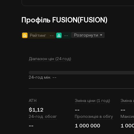
Профіль FUSION(FUSION)
Розгорнути
Рейтинг
--
--
Діапазон цін (24 год)
24-год мін.
--
ATH
Зміна ціни (1 год)
Зміна 
$1,12
--
--
24-год. обсяг
Пропозиція в обігу
Макси
--
1 000 000
1 00