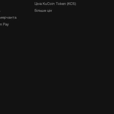
Ціна KuCoin Token (KCS)
в
Більше цін
-мерчанта
n Pay