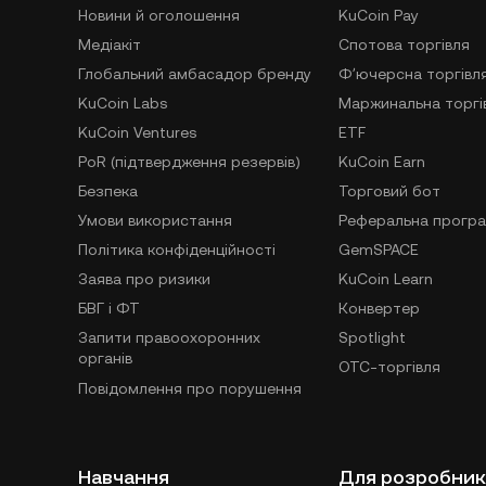
Новини й оголошення
KuCoin Pay
Медіакіт
Спотова торгівля
Глобальний амбасадор бренду
Фʼючерсна торгівл
KuCoin Labs
Маржинальна торгі
KuCoin Ventures
ETF
PoR (підтвердження резервів)
KuCoin Earn
Безпека
Торговий бот
Умови використання
Реферальна прогр
Політика конфіденційності
GemSPACE
Заява про ризики
KuCoin Learn
БВГ і ФТ
Конвертер
Запити правоохоронних
Spotlight
органів
OTC-торгівля
Повідомлення про порушення
Навчання
Для розробник