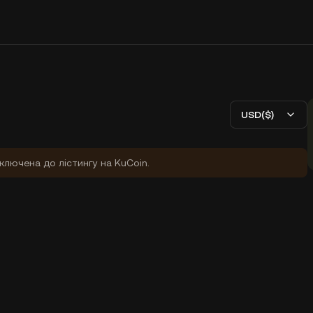
USD($)
ключена до лістингу на KuCoin.