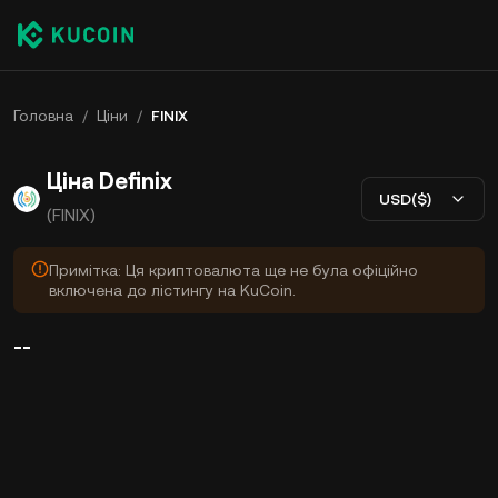
Головна
/
Ціни
/
FINIX
Ціна Definix
USD($)
(FINIX)
Примітка: Ця криптовалюта ще не була офіційно
включена до лістингу на KuCoin.
--