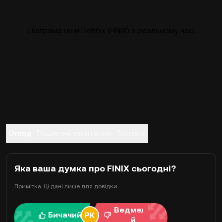
Діаграма ціни Definix (FINIX) в реальному часі
Огляд
Поширені запитання
Торгівля
Яка ваша думка про FINIX сьогодні?
Примітка. Ці дані лише для довідки.
Ведмежи
Бичачий
й