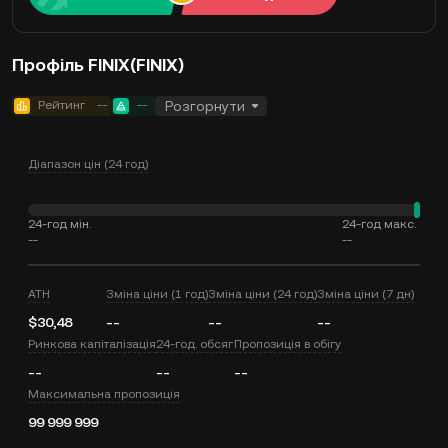
Профіль FINIX(FINIX)
Рейтинг
--
--
Розгорнути
Діапазон цін (24 год)
24-год мін.
24-год макс.
--
--
ATH
Зміна ціни (1 год)
Зміна ціни (24 год)
Зміна ціни (7 дн)
$30,48
--
--
--
Ринкова капіталізація
24-год. обсяг
Пропозиція в обігу
--
--
--
Максимальна пропозиція
99 999 999