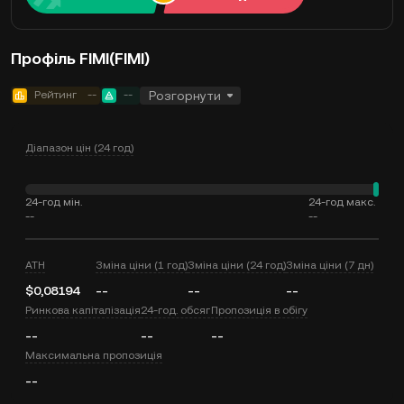
Профіль FIMI(FIMI)
Рейтинг
--
--
Розгорнути
Діапазон цін (24 год)
24-год мін.
24-год макс.
--
--
ATH
Зміна ціни (1 год)
Зміна ціни (24 год)
Зміна ціни (7 дн)
$0,08194
--
--
--
Ринкова капіталізація
24-год. обсяг
Пропозиція в обігу
--
--
--
Максимальна пропозиція
--