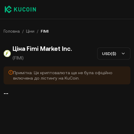
Головна
/
Ціни
/
FIMI
Ціна Fimi Market Inc.
USD($)
(FIMI)
Примітка: Ця криптовалюта ще не була офіційно
включена до лістингу на KuCoin.
--