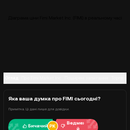
Діаграма ціни Fimi Market Inc. (FIMI) в реальному часі
Огляд
Про Fimi Market Inc.
Поширені запитання
Торгівля
Яка ваша думка про FIMI сьогодні?
Примітка. Ці дані лише для довідки.
Ведмежи
Бичачий
й