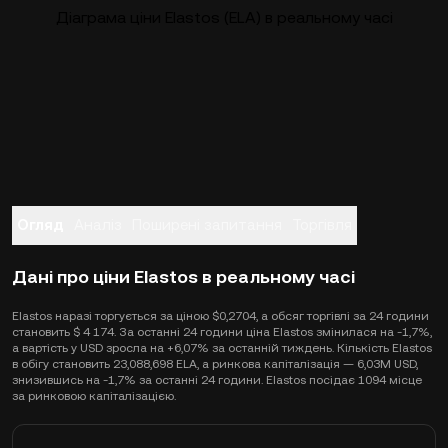
Діаграма ціни Elastos (ELA) в реальному часі
Огляд
Аналіз
Поширені запитання
Торгівля
Дані про ціни Elastos в реальному часі
Elastos наразі торгується за ціною $0,2704, а обсяг торгівлі за 24 години
становить $ 4 174. За останні 24 години ціна Elastos змінилася на -1,7%,
а вартість у USD зросла на +6,07% за останній тиждень. Кількість Elastos
в обігу становить 23,088,698 ELA, а ринкова капіталізація — 6,03M USD,
знизившись на -1,7% за останні 24 години. Elastos посідає 1094 місце
за ринковою капіталізацією.