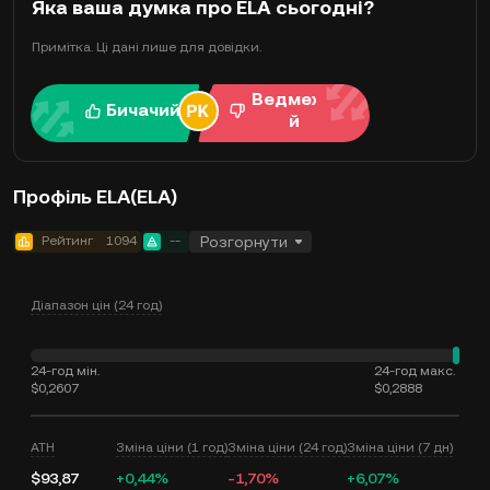
Яка ваша думка про ELA сьогодні?
Примітка. Ці дані лише для довідки.
Ведмежи
Бичачий
й
Профіль ELA(ELA)
Рейтинг
1094
--
Розгорнути
Діапазон цін (24 год)
24-год мін.
24-год макс.
$0,2607
$0,2888
ATH
Зміна ціни (1 год)
Зміна ціни (24 год)
Зміна ціни (7 дн)
$93,87
+0,44%
-1,70%
+6,07%