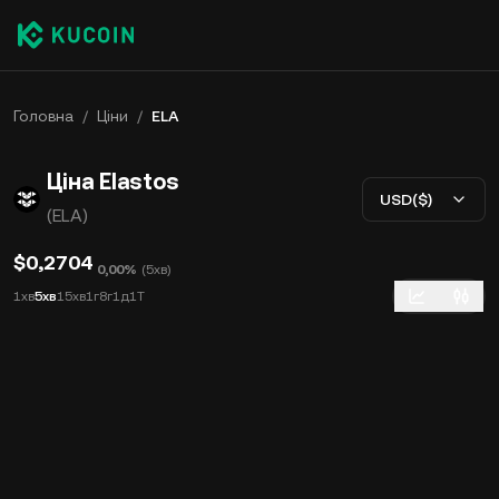
Головна
/
Ціни
/
ELA
Ціна Elastos
USD($)
(ELA)
$0,2704
0,00%
(
5хв
)
1хв
5хв
15хв
1г
8г
1д
1Т