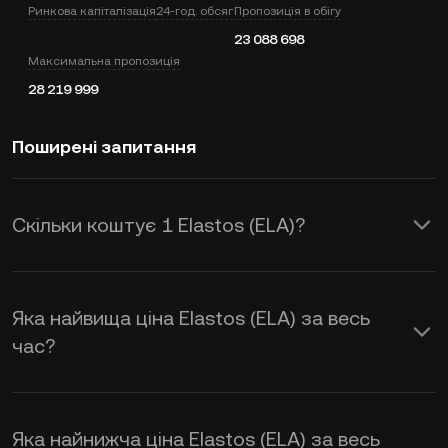
Ринкова капіталізація
24-год. обсяг
Пропозиція в обігу
23 088 698
Максимальна пропозиція
28 219 999
Поширені запитання
Скільки коштує 1 Elastos (ELA)?
KuCoin надає оновлення цін в USD у
режимі реального часу для Elastos
Яка найвища ціна Elastos (ELA) за весь
(ELA). На ціну Elastos впливають
час?
попит і пропозиція, а також настрої
ринку. Використовуйте калькулятор
Яка найнижча ціна Elastos (ELA) за весь
KuCoin, щоб отримати курс обміну