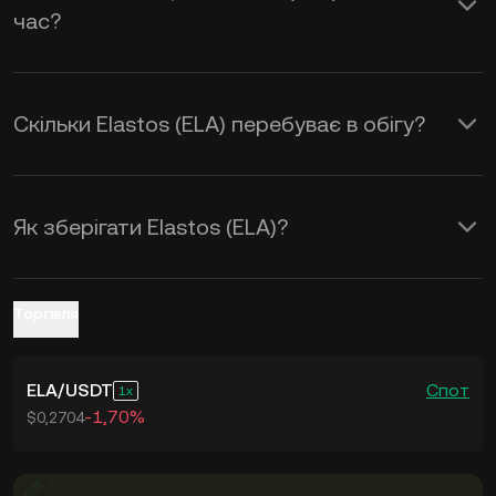
час?
ELA to USD
у реальному часі.
Скільки Elastos (ELA) перебуває в обігу?
Як зберігати Elastos (ELA)?
Торгівля
ELA
/
USDT
Спот
1
-1,70%
$0,2704