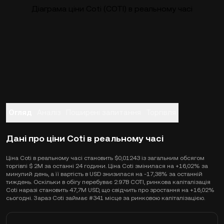
Діаграма ціни Coti (COTI) в реальному часі
Огляд
Аналіз
Поширені запитання
Торгівля
Дані про ціни Coti в реальному часі
Ціна Coti в реальному часі становить $0,01243 із загальним обсягом
торгівлі $ 2M за останні 24 години. Ціна Coti змінилася на +16,02% за
минулий день, а її вартість в USD знизилася на -17,38% за останній
тиждень. Оскільки в обігу перебуває 2.97B COTI, ринкова капіталізація
Coti наразі становить 47,7M USD, що свідчить про зростання на +16,02%
сьогодні. Зараз Coti займає #341 місце за ринковою капіталізацією.