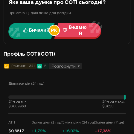
Яка ваша думка про COTI сьогодні?
Примітка. Ці дані лише для довідки.
Ведмежи
Бичачий
й
Профіль COTI(COTI)
Рейтинг
341
B
Розгорнути
Діапазон цін (24 год)
24-год мін.
24-год макс.
$0,009968
$0,013
ATH
Зміна ціни (1 год)
Зміна ціни (24 год)
Зміна ціни (7 дн)
$0,6817
+1,79%
+16,02%
-17,38%