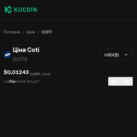
Головна
/
Ціни
/
COTI
Ціна Coti
USD($)
(COTI)
$0,01243
0,00%
(
5хв
)
1хв
5хв
15хв
1г
8г
1д
1Т