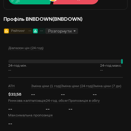
Профіль BNBDOWN(BNBDOWN)
Рейтинг
--
--
Розгорнути
Діапазон цін (24 год)
24-год мін.
24-год макс.
--
--
ATH
Зміна ціни (1 год)
Зміна ціни (24 год)
Зміна ціни (7 дн)
$33,58
--
--
--
Ринкова капіталізація
24-год. обсяг
Пропозиція в обігу
--
--
--
Максимальна пропозиція
--