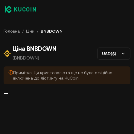
Головна
/
Ціни
/
BNBDOWN
Ціна BNBDOWN
USD($)
(BNBDOWN)
Примітка: Ця криптовалюта ще не була офіційно
включена до лістингу на KuCoin.
--