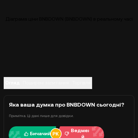
Діаграма ціни BNBDOWN (BNBDOWN) в реальному часі
Огляд
Поширені запитання
Торгівля
Яка ваша думка про BNBDOWN сьогодні?
Примітка. Ці дані лише для довідки.
Ведмежи
Бичачий
й