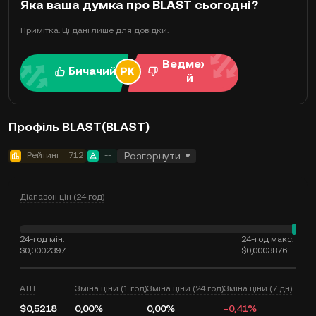
Яка ваша думка про BLAST сьогодні?
Примітка. Ці дані лише для довідки.
Ведмежи
Бичачий
й
Профіль BLAST(BLAST)
Рейтинг
712
--
Розгорнути
Діапазон цін (24 год)
24-год мін.
24-год макс.
$0,0002397
$0,0003876
ATH
Зміна ціни (1 год)
Зміна ціни (24 год)
Зміна ціни (7 дн)
$0,5218
0,00%
0,00%
-0,41%