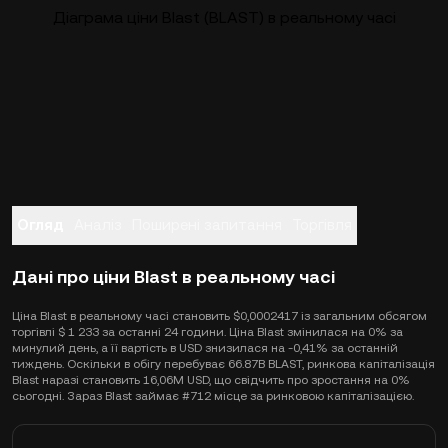
Діаграма ціни Blast (BLAST) в реальному часі
Огляд
Аналіз
Поширені запитання
Торгівля
Дані про ціни Blast в реальному часі
Ціна Blast в реальному часі становить $0,0002417 із загальним обсягом
торгівлі $ 1 233 за останні 24 години. Ціна Blast змінилася на 0% за
минулий день, а її вартість в USD знизилася на -0,41% за останній
тиждень. Оскільки в обігу перебуває 66.87B BLAST, ринкова капіталізація
Blast наразі становить 16,06M USD, що свідчить про зростання на 0%
сьогодні. Зараз Blast займає #712 місце за ринковою капіталізацією.