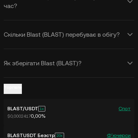
час?
BLAST to USD
у реальному часі.
Скільки Blast (BLAST) перебуває в обігу?
Як зберігати Blast (BLAST)?
Торгівля
BLAST
/
USDT
Спот
1
0,00%
$0,0002417
BLASTUSDT Безстр
Фʼючерси
20