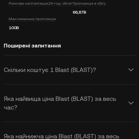
Ринкова капіталізація
24-год. обсяг
Пропозиція в обігу
66,87B
Максимальна пропозиція
100B
Поширені запитання
Скільки коштує 1 Blast (BLAST)?
KuCoin надає оновлення цін в USD у
режимі реального часу для Blast
Яка найвища ціна Blast (BLAST) за весь
(BLAST). На ціну Blast впливають
час?
попит і пропозиція, а також настрої
ринку. Використовуйте калькулятор
Яка найнижча ціна Blast (BLAST) за весь
KuCoin, щоб отримати курс обміну