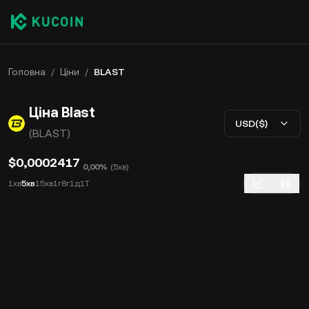
Головна
/
Ціни
/
BLAST
Ціна Blast
USD($)
(BLAST)
$0,0002417
0,00%
(
5хв
)
1хв
5хв
15хв
1г
8г
1д
1Т