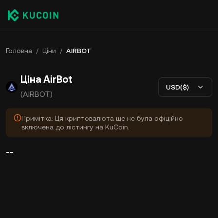
Головна
/
Ціни
/
AIRBOT
Ціна AirBot
USD($)
(AIRBOT)
Примітка: Ця криптовалюта ще не була офіційно
включена до лістингу на KuCoin.
--