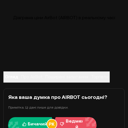
Діаграма ціни AirBot (AIRBOT) в реальному часі
Огляд
Про AirBot
Поширені запитання
Торгівля
Яка ваша думка про AIRBOT сьогодні?
Примітка. Ці дані лише для довідки.
Ведмежи
Бичачий
й