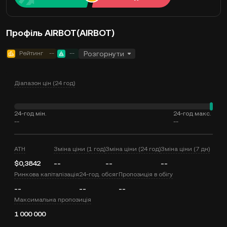
Профіль AIRBOT(AIRBOT)
Рейтинг
--
--
Розгорнути
Діапазон цін (24 год)
24-год мін.
24-год макс.
--
--
ATH
Зміна ціни (1 год)
Зміна ціни (24 год)
Зміна ціни (7 дн)
$0,3842
--
--
--
Ринкова капіталізація
24-год. обсяг
Пропозиція в обігу
--
--
--
Максимальна пропозиція
1 000 000