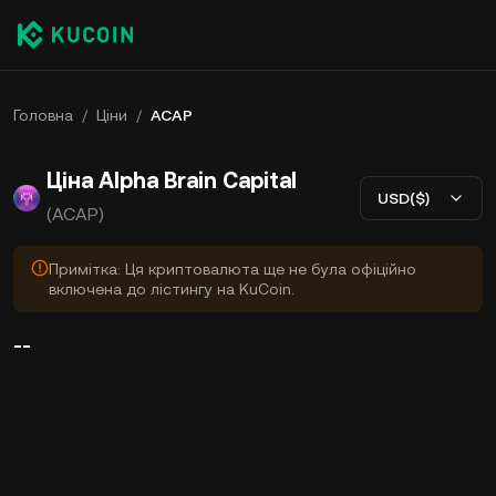
Головна
/
Ціни
/
ACAP
Ціна Alpha Brain Capital
USD($)
(ACAP)
Примітка: Ця криптовалюта ще не була офіційно
включена до лістингу на KuCoin.
--