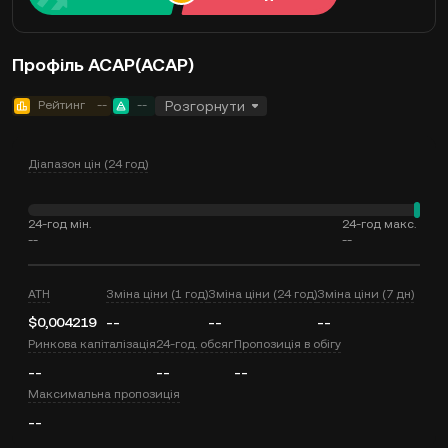
Профіль ACAP(ACAP)
Рейтинг
--
--
Розгорнути
Діапазон цін (24 год)
24-год мін.
24-год макс.
--
--
ATH
Зміна ціни (1 год)
Зміна ціни (24 год)
Зміна ціни (7 дн)
$0,004219
--
--
--
Ринкова капіталізація
24-год. обсяг
Пропозиція в обігу
--
--
--
Максимальна пропозиція
--