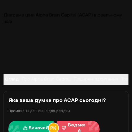
Діаграма ціни Alpha Brain Capital (ACAP) в реальному
часі
Огляд
Про Alpha Brain Capital
Поширені запитання
Торгі
Яка ваша думка про ACAP сьогодні?
Примітка. Ці дані лише для довідки.
Ведмежи
Бичачий
й