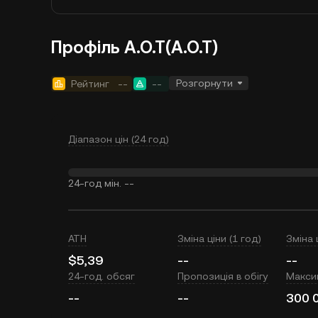
Профіль A.O.T(A.O.T)
Розгорнути
Рейтинг
--
--
Діапазон цін (24 год)
24-год мін.
--
ATH
Зміна ціни (1 год)
Зміна 
$5,39
--
--
24-год. обсяг
Пропозиція в обігу
Макси
--
--
300 