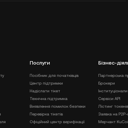
Послуги
Бізнес-діял
ту
Посібник для початківців
Партнерська п
Центр підтримки
Брокери
Надіслати тікет
Інституціонали
Технічна підтримка
Сервіси API
Виявлення помилок безпеки
Лістинг токені
я
Перевірка тікетів
Заявка на P2P
вля
Офіційний центр верифікації
Мерчант KuCoi