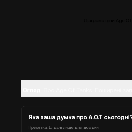
Діаграма ціни Age Of 
Огляд
Про Age Of Tanks
Поширені за
Яка ваша думка про A.O.T сьогодні
Примітка. Ці дані лише для довідки.