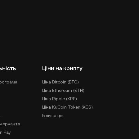
ьність
Ціни на крипту
рограма
Ціна Bitcoin (BTC)
Ціна Ethereum (ETH)
Ціна Ripple (XRP)
Ціна KuCoin Token (KCS)
в
Більше цін
-мерчанта
n Pay