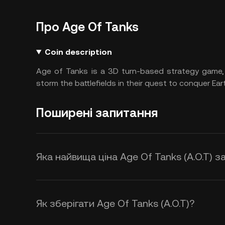
Про Age Of Tanks
Coin description
Age of Tanks is a 3D turn-based strategy game,
storm the battlefields in their quest to conquer Ear
Поширені запитання
Яка найвища ціна Age Of Tanks (A.O.T) з
Як зберігати Age Of Tanks (A.O.T)?