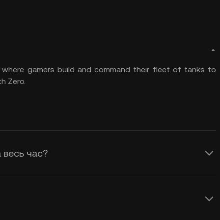
 where gamers build and command their fleet of tanks to
th Zero.
а весь час?