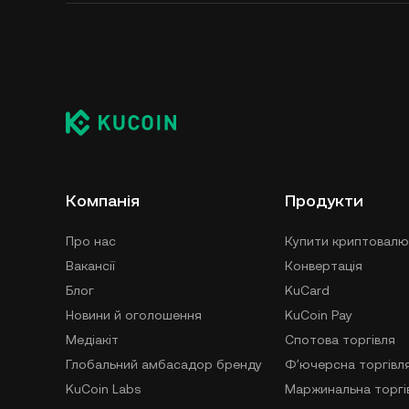
Компанія
Продукти
Про нас
Купити криптовалю
Вакансії
Конвертація
Блог
KuCard
Новини й оголошення
KuCoin Pay
Медіакіт
Спотова торгівля
Глобальний амбасадор бренду
Фʼючерсна торгівл
KuCoin Labs
Маржинальна торгі