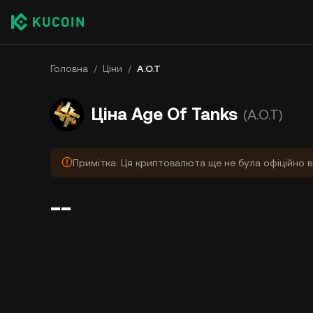
Головна
/
Ціни
/
A.O.T
Ціна Age Of Tanks
(A.O.T)
Примітка: Ця криптовалюта ще не була офіційно в
--