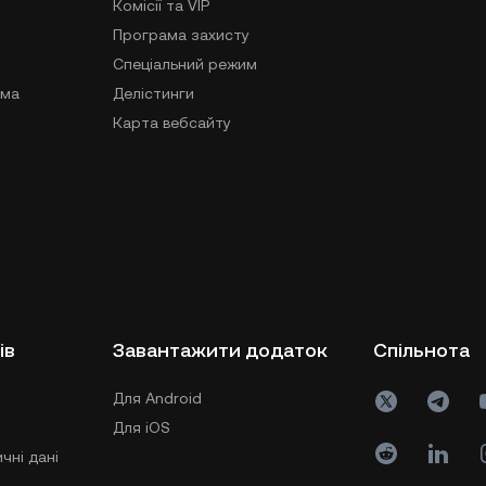
Комісії та VIP
Програма захисту
Спеціальний режим
ама
Делістинги
Карта вебсайту
ів
Завантажити додаток
Спільнота
Для Android
Для iOS
чні дані