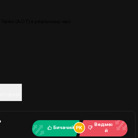
Tanks (A.O.T) в реальному часі
питання
?
Ведмежи
Бичачий
й