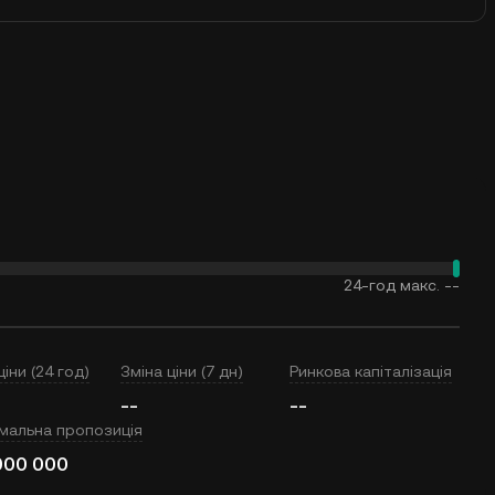
24-год макс.
--
ціни (24 год)
Зміна ціни (7 дн)
Ринкова капіталізація
--
--
мальна пропозиція
000 000