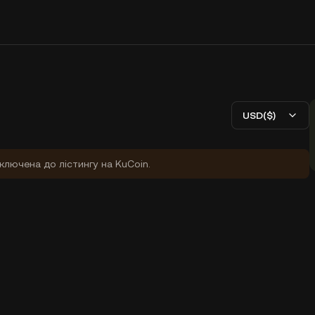
USD($)
ключена до лістингу на KuCoin.