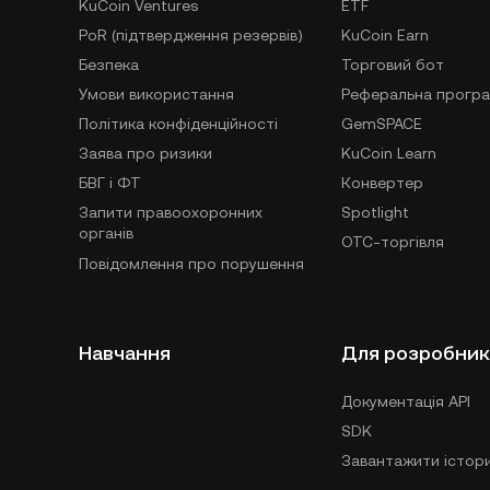
KuCoin Ventures
ETF
PoR (підтвердження резервів)
KuCoin Earn
Безпека
Торговий бот
Умови використання
Реферальна прогр
Політика конфіденційності
GemSPACE
Заява про ризики
KuCoin Learn
БВГ і ФТ
Конвертер
Запити правоохоронних
Spotlight
органів
OTC-торгівля
Повідомлення про порушення
Навчання
Для розробник
Документація API
SDK
Завантажити істори