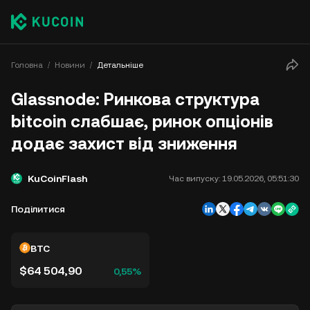
Головна
Новини
Детальніше
Glassnode: Ринкова структура
bitcoin слабшає, ринок опціонів
додає захист від зниження
KuCoinFlash
Час випуску:
19.05.2026, 05:51:30
Поділитися
BTC
$64 504,90
0,55%