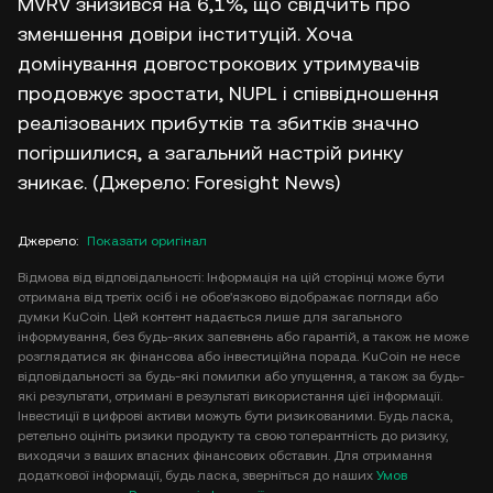
MVRV знизився на 6,1%, що свідчить про
зменшення довіри інституцій. Хоча
домінування довгострокових утримувачів
продовжує зростати, NUPL і співвідношення
реалізованих прибутків та збитків значно
погіршилися, а загальний настрій ринку
зникає. (Джерело: Foresight News)
Джерело
:
Показати оригінал
Відмова від відповідальності: Інформація на цій сторінці може бути
отримана від третіх осіб і не обов'язково відображає погляди або
думки KuCoin. Цей контент надається лише для загального
інформування, без будь-яких запевнень або гарантій, а також не може
розглядатися як фінансова або інвестиційна порада. KuCoin не несе
відповідальності за будь-які помилки або упущення, а також за будь-
які результати, отримані в результаті використання цієї інформації.
Інвестиції в цифрові активи можуть бути ризикованими. Будь ласка,
ретельно оцініть ризики продукту та свою толерантність до ризику,
виходячи з ваших власних фінансових обставин. Для отримання
додаткової інформації, будь ласка, зверніться до наших
Умов