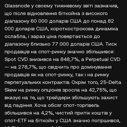
Glassnode у своєму тижневому звіті зазначив,
що після відновлення біткойна з високого
діапазону 60 000 доларів США до понад 82
000 доларів США, короткострокова динаміка
ослабла, і зараз ціна повертається до
діапазону близько 77 000 доларів США. Тиск
продавців на спот-ринку значно збільшився:
Spot CVD знизився на 848,7%, а Perpetual CVD
— на 278,7%, що свідчить про домінування
продавців як на спот-ринку, так і на ринку
перпетуальних контрактів. Окрім того, 25-Delta
Skew на ринку опціонів зросла на 42,75%, що
вказує на те, що трейдери збільшують захист
від падіння. Хоча обсяг спот-торгівель
збільшився на 4,2%, чистий притік коштів у
спот-ETF на біткойн у США значно погіршився,