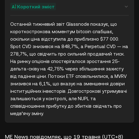
Короткий зміст
Останній тижневий звіт Glassnode показує, що 
короткострокова моментум bitcoin слабшає, 
оскільки ціна відступила до приблизно $77 000. 
Spot CVD знизився на 848,7%, а Perpetual CVD — на 
278,7%, що свідчить про сильний продавчий тиск. 
На ринку опціонів спостерігалося зростання 25-
дельта-сківу на 42,75% через збільшення захисту 
від падіння ціни. Потоки ETF сповільнилися, а MVRV 
знизився на 6,1%, що вказує на зменшення довіри 
інституційних інвесторів. Довгострокові утримувачі 
залишаються у контролі, але NUPL та 
співвідношення прибутку до збитків свідчать про 
медв’ячу зміну.
ME News повідомляє, що 19 травня (UTC+8)