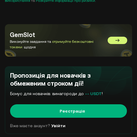
використання
та
Розкриття інформації про ризики
.
GemSlot
Виконуйте завдання та
отримуйте безкоштовні
Перейти 
токени
щодня
Пропозиція для новачків з
обмеженим строком дії!
Бонус для новачків: винагороди до
-- USDT
!
Реєстрація
Вже маєте акаунт?
Увійти