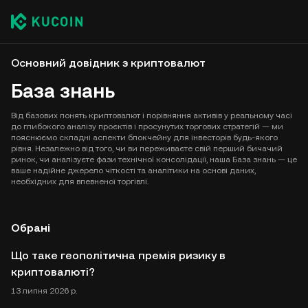
Основний довідник з криптовалют
База знань
Від базових понять криптовалют і порівняння активів у реальному часі
до глибокого аналізу проєктів і просунутих торгових стратегій — ми
пояснюємо складні аспекти блокчейну для інвесторів будь-якого
рівня. Незалежно від того, чи ви переживаєте свій перший бичачий
ринок, чи аналізуєте фази технічної консолідації, наша База знань — це
ваше надійне джерело чіткості та аналітики на основі даних,
необхідних для впевненої торгівлі.
Обрані
Що таке геополітична премія ризику в
криптовалюті?
13 липня 2026 р.