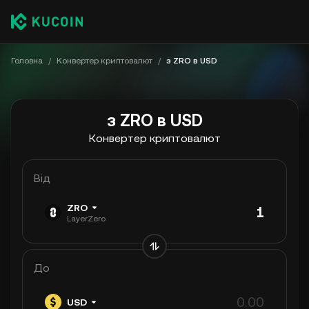
Головна
/
Конвертер криптовалют
/
з ZRO в USD
з ZRO в USD
Конвертер криптовалют
Від
ZRO
LayerZero
До
USD