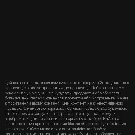
Цей контент надається вам виключно в інформаційних цілях і не є
пропозицією або запрошенням до пропозиції. Цей контент не є
рекомендацією від KuCoin купувати, продавати або зберігати
будь-які цінні папери, фінансові продукти або інструменти, на які
є посилання в цьому контенті. Цей контент не є інвестиційною
порадою, фінансовою порадою, торговою порадою або будь-якою
іншою формою консультації. Представлені тут дані можуть
відображати ціни на активи, що торгуються на біржі KuCoin а
також на інших криптовалютних біржах або ринкові дані з інших
платформ. KuCoin може стягувати комісію за обробку
криптовалютних транзакцій, яка може бути не відображена у