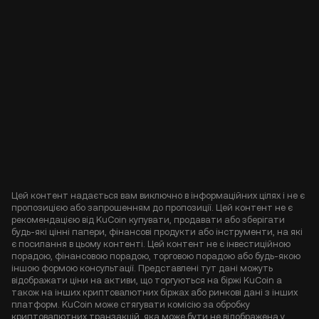
Цей контент надається вам виключно в інформаційних цілях і не є
пропозицією або запрошенням до пропозиції. Цей контент не є
рекомендацією від KuCoin купувати, продавати або зберігати
будь-які цінні папери, фінансові продукти або інструменти, на які
є посилання в цьому контенті. Цей контент не є інвестиційною
порадою, фінансовою порадою, торговою порадою або будь-якою
іншою формою консультації. Представлені тут дані можуть
відображати ціни на активи, що торгуються на біржі KuCoin а
також на інших криптовалютних біржах або ринкові дані з інших
платформ. KuCoin може стягувати комісію за обробку
криптовалютних транзакцій, яка може бути не відображена у