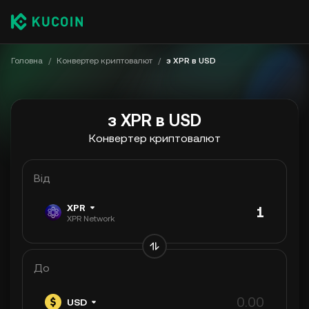
Головна
/
Конвертер криптовалют
/
з XPR в USD
з XPR в USD
Конвертер криптовалют
Від
XPR
XPR Network
До
USD