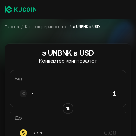
Головна
/
Конвертер криптовалют
/
з UNBNK в USD
з UNBNK в USD
Конвертер криптовалют
Від
До
USD