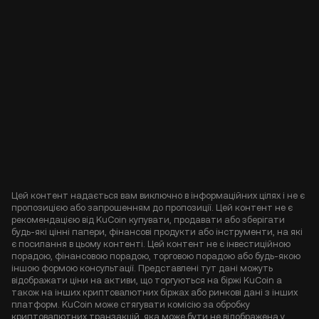
Цей контент надається вам виключно в інформаційних цілях і не є
пропозицією або запрошенням до пропозиції. Цей контент не є
рекомендацією від KuCoin купувати, продавати або зберігати
будь-які цінні папери, фінансові продукти або інструменти, на які
є посилання в цьому контенті. Цей контент не є інвестиційною
порадою, фінансовою порадою, торговою порадою або будь-якою
іншою формою консультації. Представлені тут дані можуть
відображати ціни на активи, що торгуються на біржі KuCoin а
також на інших криптовалютних біржах або ринкові дані з інших
платформ. KuCoin може стягувати комісію за обробку
криптовалютних транзакцій, яка може бути не відображена у