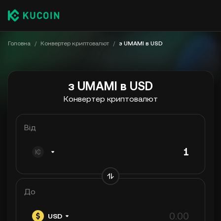
Головна
/
Конвертер криптовалют
/
з UMAMI в USD
з UMAMI в USD
Конвертер криптовалют
Від
До
USD