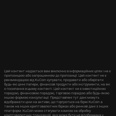
Цей контент надається вам виключно в інформаційних цілях і не є
пропозицією або запрошенням до пропозиції. Цей контент не є
рекомендацією від KuCoin купувати, продавати або зберігати
будь-які цінні папери, фінансові продукти або інструменти, на які
є посилання в цьому контенті. Цей контент не є інвестиційною
порадою, фінансовою порадою, торговою порадою або будь-якою
іншою формою консультації. Представлені тут дані можуть
відображати ціни на активи, що торгуються на біржі KuCoin а
також на інших криптовалютних біржах або ринкові дані з інших
платформ. KuCoin може стягувати комісію за обробку
криптовалютних транзакцій, яка може бути не відображена у