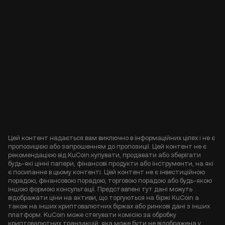
Цей контент надається вам виключно в інформаційних цілях і не є
пропозицією або запрошенням до пропозиції. Цей контент не є
рекомендацією від KuCoin купувати, продавати або зберігати
будь-які цінні папери, фінансові продукти або інструменти, на які
є посилання в цьому контенті. Цей контент не є інвестиційною
порадою, фінансовою порадою, торговою порадою або будь-якою
іншою формою консультації. Представлені тут дані можуть
відображати ціни на активи, що торгуються на біржі KuCoin а
також на інших криптовалютних біржах або ринкові дані з інших
платформ. KuCoin може стягувати комісію за обробку
криптовалютних транзакцій, яка може бути не відображена у