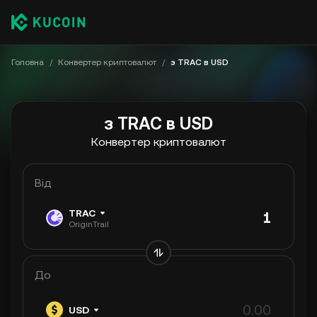
Головна
/
Конвертер криптовалют
/
з TRAC в USD
з TRAC в USD
Конвертер криптовалют
Від
TRAC
OriginTrail
До
USD