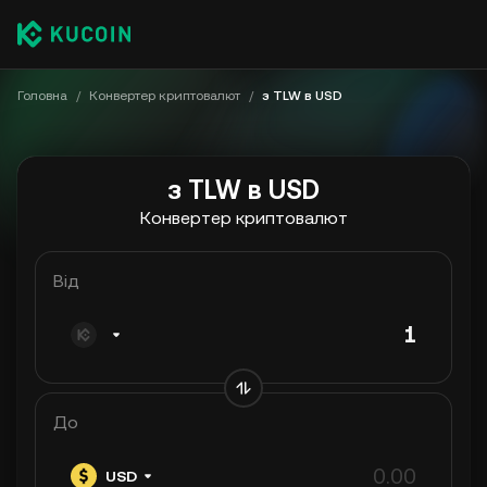
Головна
/
Конвертер криптовалют
/
з TLW в USD
з TLW в USD
Конвертер криптовалют
Від
До
USD