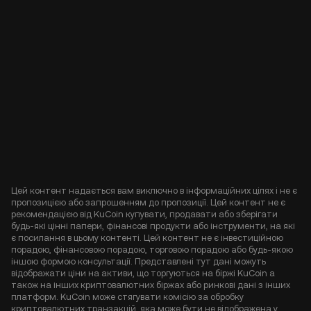
Цей контент надається вам виключно в інформаційних цілях і не є
пропозицією або запрошенням до пропозиції. Цей контент не є
рекомендацією від KuCoin купувати, продавати або зберігати
будь-які цінні папери, фінансові продукти або інструменти, на які
є посилання в цьому контенті. Цей контент не є інвестиційною
порадою, фінансовою порадою, торговою порадою або будь-якою
іншою формою консультації. Представлені тут дані можуть
відображати ціни на активи, що торгуються на біржі KuCoin а
також на інших криптовалютних біржах або ринкові дані з інших
платформ. KuCoin може стягувати комісію за обробку
криптовалютних транзакцій, яка може бути не відображена у