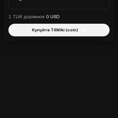
1 TLW дорівнює
0 USD
Купуйте TilWiki (coin)