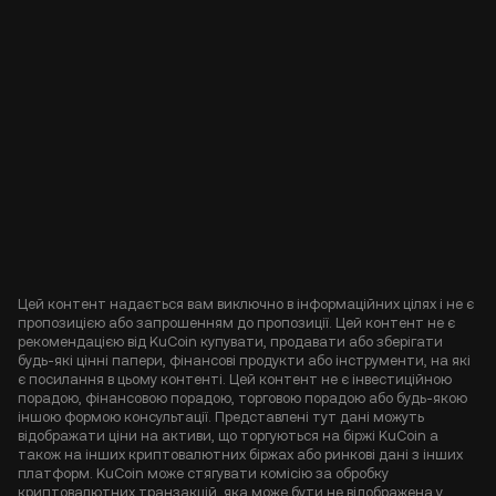
Цей контент надається вам виключно в інформаційних цілях і не є
пропозицією або запрошенням до пропозиції. Цей контент не є
рекомендацією від KuCoin купувати, продавати або зберігати
будь-які цінні папери, фінансові продукти або інструменти, на які
є посилання в цьому контенті. Цей контент не є інвестиційною
порадою, фінансовою порадою, торговою порадою або будь-якою
іншою формою консультації. Представлені тут дані можуть
відображати ціни на активи, що торгуються на біржі KuCoin а
також на інших криптовалютних біржах або ринкові дані з інших
платформ. KuCoin може стягувати комісію за обробку
криптовалютних транзакцій, яка може бути не відображена у