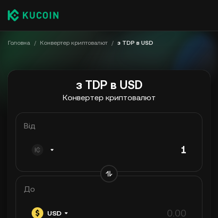
Головна
/
Конвертер криптовалют
/
з TDP в USD
з TDP в USD
Конвертер криптовалют
Від
До
USD