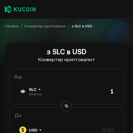
Головна
/
Конвертер криптовалют
/
з SLC в USD
з SLC в USD
Конвертер криптовалют
Від
SLC
Silencio
До
USD