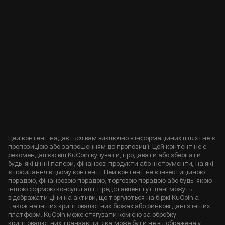
Цей контент надається вам виключно в інформаційних цілях і не є
пропозицією або запрошенням до пропозиції. Цей контент не є
рекомендацією від KuCoin купувати, продавати або зберігати
будь-які цінні папери, фінансові продукти або інструменти, на які
є посилання в цьому контенті. Цей контент не є інвестиційною
порадою, фінансовою порадою, торговою порадою або будь-якою
іншою формою консультації. Представлені тут дані можуть
відображати ціни на активи, що торгуються на біржі KuCoin а
також на інших криптовалютних біржах або ринкові дані з інших
платформ. KuCoin може стягувати комісію за обробку
криптовалютних транзакцій, яка може бути не відображена у