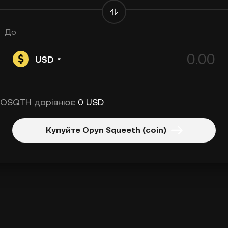
До
USD
 OSQTH дорівнює
0 USD
Купуйте Opyn Squeeth (coin)