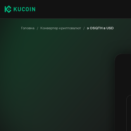
Головна
/
Конвертер криптовалют
/
з OSQTH в USD