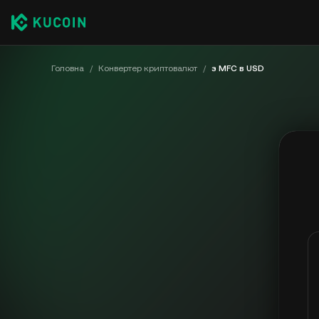
Головна
/
Конвертер криптовалют
/
з MFC в USD