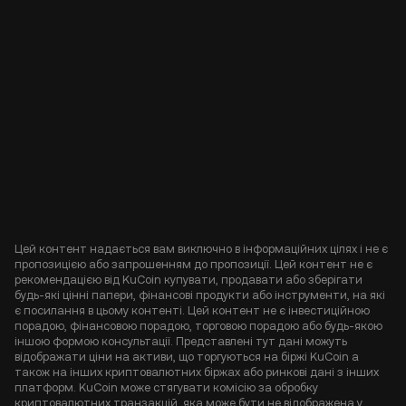
Цей контент надається вам виключно в інформаційних цілях і не є
пропозицією або запрошенням до пропозиції. Цей контент не є
рекомендацією від KuCoin купувати, продавати або зберігати
будь-які цінні папери, фінансові продукти або інструменти, на які
є посилання в цьому контенті. Цей контент не є інвестиційною
порадою, фінансовою порадою, торговою порадою або будь-якою
іншою формою консультації. Представлені тут дані можуть
відображати ціни на активи, що торгуються на біржі KuCoin а
також на інших криптовалютних біржах або ринкові дані з інших
платформ. KuCoin може стягувати комісію за обробку
криптовалютних транзакцій, яка може бути не відображена у