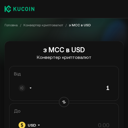
Головна
/
Конвертер криптовалют
/
з MCC в USD
з MCC в USD
Конвертер криптовалют
Від
До
USD