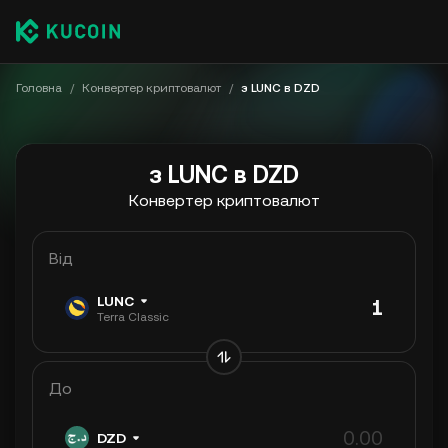
Головна
/
Конвертер криптовалют
/
з LUNC в DZD
з LUNC в DZD
Конвертер криптовалют
Від
LUNC
Terra Classic
До
DZD