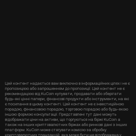
Цей контент надається вам виключно в інформаційних цілях і не є
пропозицією або запрошенням до пропозиції. Цей контент не є
рекомендацією від KuCoin купувати, продавати або зберігати
будь-які цінні папери, фінансові продукти або інструменти, на які
є посилання в цьому контенті. Цей контент не є інвестиційною
порадою, фінансовою порадою, торговою порадою або будь-якою
іншою формою консультації. Представлені тут дані можуть
відображати ціни на активи, що торгуються на біржі KuCoin а
також на інших криптовалютних біржах або ринкові дані з інших
платформ. KuCoin може стягувати комісію за обробку
криптовалютних транзакцій, яка може бути не відображена у