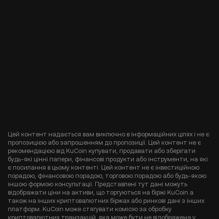
Цей контент надається вам виключно в інформаційних цілях і не є
пропозицією або запрошенням до пропозиції. Цей контент не є
рекомендацією від KuCoin купувати, продавати або зберігати
будь-які цінні папери, фінансові продукти або інструменти, на які
є посилання в цьому контенті. Цей контент не є інвестиційною
порадою, фінансовою порадою, торговою порадою або будь-якою
іншою формою консультації. Представлені тут дані можуть
відображати ціни на активи, що торгуються на біржі KuCoin а
також на інших криптовалютних біржах або ринкові дані з інших
платформ. KuCoin може стягувати комісію за обробку
криптовалютних транзакцій, яка може бути не відображена у