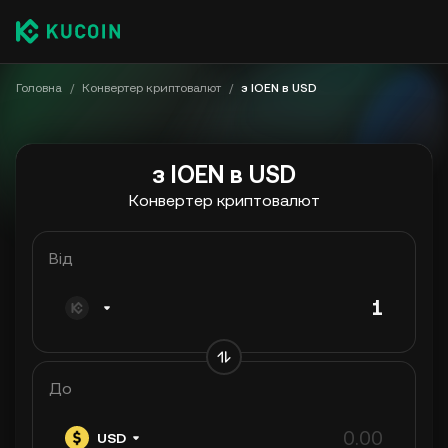
Головна
/
Конвертер криптовалют
/
з IOEN в USD
з IOEN в USD
Конвертер криптовалют
Від
До
USD