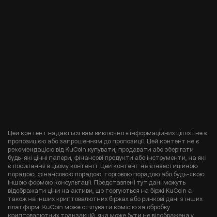
Цей контент надається вам виключно в інформаційних цілях і не є
пропозицією або запрошенням до пропозиції. Цей контент не є
рекомендацією від KuCoin купувати, продавати або зберігати
будь-які цінні папери, фінансові продукти або інструменти, на які
є посилання в цьому контенті. Цей контент не є інвестиційною
порадою, фінансовою порадою, торговою порадою або будь-якою
іншою формою консультації. Представлені тут дані можуть
відображати ціни на активи, що торгуються на біржі KuCoin а
також на інших криптовалютних біржах або ринкові дані з інших
платформ. KuCoin може стягувати комісію за обробку
криптовалютних транзакцій, яка може бути не відображена у