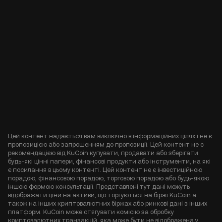
Цей контент надається вам виключно в інформаційних цілях і не є
пропозицією або запрошенням до пропозиції. Цей контент не є
рекомендацією від KuCoin купувати, продавати або зберігати
будь-які цінні папери, фінансові продукти або інструменти, на які
є посилання в цьому контенті. Цей контент не є інвестиційною
порадою, фінансовою порадою, торговою порадою або будь-якою
іншою формою консультації. Представлені тут дані можуть
відображати ціни на активи, що торгуються на біржі KuCoin а
також на інших криптовалютних біржах або ринкові дані з інших
платформ. KuCoin може стягувати комісію за обробку
криптовалютних транзакцій, яка може бути не відображена у