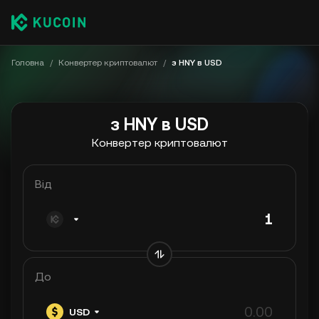
Головна
/
Конвертер криптовалют
/
з HNY в USD
з HNY в USD
Конвертер криптовалют
Від
До
USD