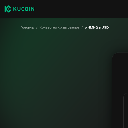
Головна
/
Конвертер криптовалют
/
з HMNG в USD