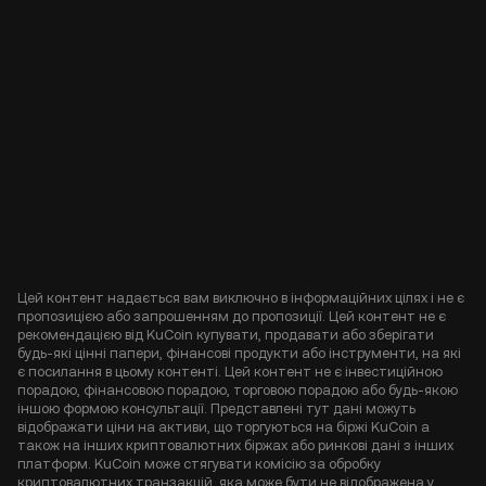
Цей контент надається вам виключно в інформаційних цілях і не є
пропозицією або запрошенням до пропозиції. Цей контент не є
рекомендацією від KuCoin купувати, продавати або зберігати
будь-які цінні папери, фінансові продукти або інструменти, на які
є посилання в цьому контенті. Цей контент не є інвестиційною
порадою, фінансовою порадою, торговою порадою або будь-якою
іншою формою консультації. Представлені тут дані можуть
відображати ціни на активи, що торгуються на біржі KuCoin а
також на інших криптовалютних біржах або ринкові дані з інших
платформ. KuCoin може стягувати комісію за обробку
криптовалютних транзакцій, яка може бути не відображена у