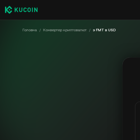
Головна
/
Конвертер криптовалют
/
з FMT в USD