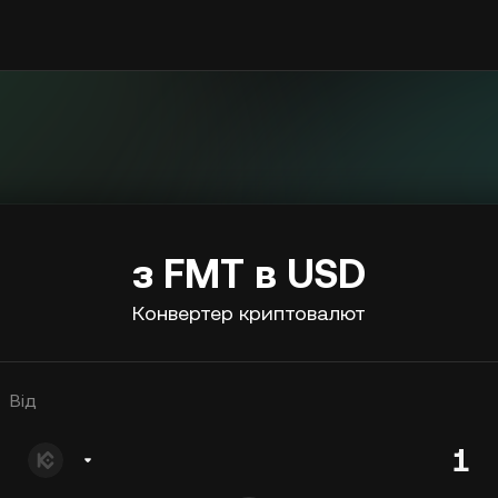
з FMT в USD
Конвертер криптовалют
Від